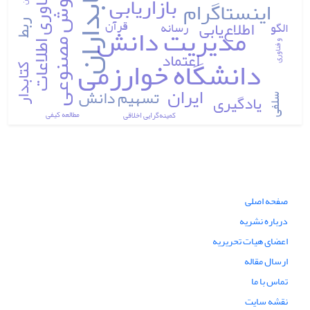
کتابداران
هوش مصنوعی
فناوری اطلاعات
بازاریابی
اینستاگرام
قرآن
اطلاع‌یابی
الگو
رسانه
مدیریت دانش
ربط
و فناوری
اعتماد
دانشگاه خوارزمی
کتابدار
ایران
تسهیم دانش
یادگیری
سلفی
مطالعه کیفی
کمینه‎گرایی اخلاقی
صفحه اصلی
درباره نشریه
اعضای هیات تحریریه
ارسال مقاله
تماس با ما
نقشه سایت