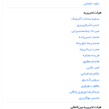
داود حاصلی
هیات تحریریه
سمیه سادات آخیشک
حسن اشرفی‌ریزی
مهرداد چشمه‌سهرابی
محمد حسن‌زاده
محمدرضا داورپناه
نصرت ریاحی‌نیا
فریده عصاره
هاشم عطاپور
امیر غائبی
غلامرضا فدایی
پـروین کـدیـور
یعقوب نوروزی
عبدالرضا نوروزی چاکلی
محسن نوکاریزی
هیات تحریریه بین المللی