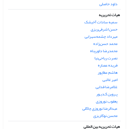
داود حاصلی
هیات تحریریه
سمیه سادات آخیشک
حسن اشرفی‌ریزی
مهرداد چشمه‌سهرابی
محمد حسن‌زاده
محمدرضا داورپناه
نصرت ریاحی‌نیا
فریده عصاره
هاشم عطاپور
امیر غائبی
غلامرضا فدایی
پـروین کـدیـور
یعقوب نوروزی
عبدالرضا نوروزی چاکلی
محسن نوکاریزی
هیات تحریریه بین المللی