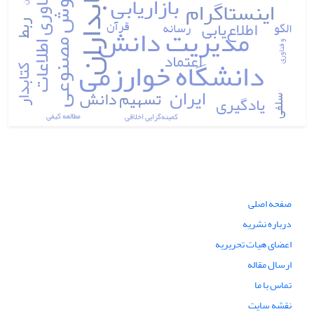
کتابداران
هوش مصنوعی
فناوری اطلاعات
بازاریابی
اینستاگرام
قرآن
اطلاع‌یابی
الگو
رسانه
مدیریت دانش
ربط
و فناوری
اعتماد
دانشگاه خوارزمی
کتابدار
ایران
تسهیم دانش
یادگیری
سلفی
مطالعه کیفی
کمینه‎گرایی اخلاقی
صفحه اصلی
درباره نشریه
اعضای هیات تحریریه
ارسال مقاله
تماس با ما
نقشه سایت