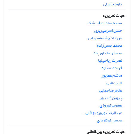
داود حاصلی
هیات تحریریه
سمیه سادات آخیشک
حسن اشرفی‌ریزی
مهرداد چشمه‌سهرابی
محمد حسن‌زاده
محمدرضا داورپناه
نصرت ریاحی‌نیا
فریده عصاره
هاشم عطاپور
امیر غائبی
غلامرضا فدایی
پـروین کـدیـور
یعقوب نوروزی
عبدالرضا نوروزی چاکلی
محسن نوکاریزی
هیات تحریریه بین المللی