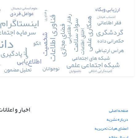
ارزیابی وبگاه
ب
علوم انسانی دیجیتال
عوامل فردی
و فناوری
انتساب هیجان
اینستاگرام
رفتار اطلاعیابی
فناوری اطلاعات
همکاری علمی
فقر اطلاعاتی
سواد سلامت
فضای مجازی
گردشگری
سرمایه اجتما
اخلاق اطلاعات
دان
شخصیت
حکمرانی داده
الگو
هراس ارتباطی
یادگیری
سلفی
شبکه های اجتماعی
ع
اطلاع‌یابی
شبکه اجتماعی علمی
نوجوانان
تحلیل مضمون
کمینه‎گرایی اخلاقی
ناشنوایان
اخبار و اعلانا
صفحه اصلی
درباره نشریه
اعضای هیات تحریریه
ارسال مقاله