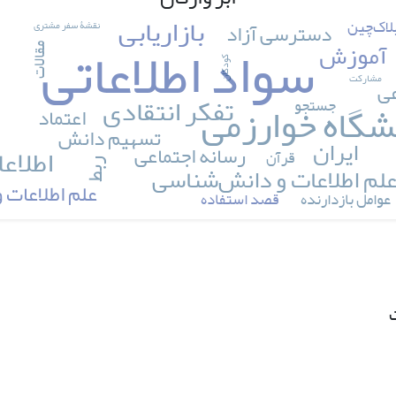
بازاریابی
لاک‌چین
نقشۀ سفر مشتری
دسترسی آزاد
سواد اطلاعاتی
ک
آموزش
مقالات
کودکان
مشارکت
عی
تفکر انتقادی
شگاه خوارزمی
جستجو
اعتماد
تسهیم دانش
ایران
اطلاع
رسانه اجتماعی
قرآن
ربط
لم اطلاعات و دانش‌شناسی
علم اطلاعات
عوامل بازدارنده
قصد استفاده
ت