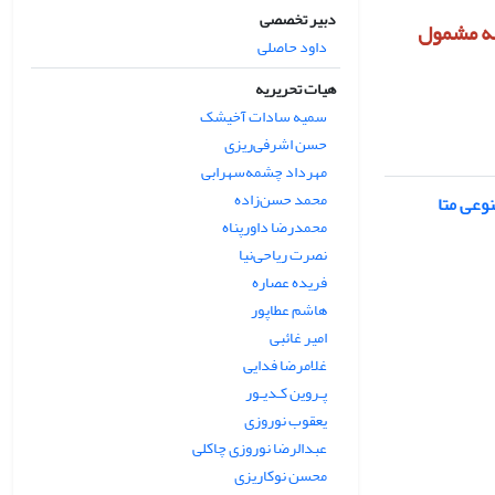
دبیر تخصصی
الات ارسالی به مجله مشمول
داود حاصلی
هیات تحریریه
سمیه سادات آخیشک
حسن اشرفی‌ریزی
مهرداد چشمه‌سهرابی
محمد حسن‌زاده
وعی متا
محمدرضا داورپناه
نصرت ریاحی‌نیا
فریده عصاره
هاشم عطاپور
امیر غائبی
غلامرضا فدایی
پـروین کـدیـور
یعقوب نوروزی
عبدالرضا نوروزی چاکلی
محسن نوکاریزی