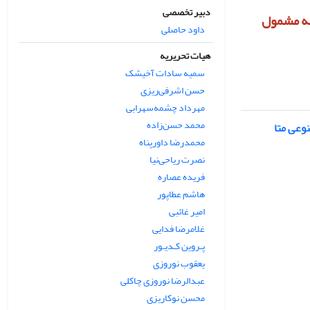
دبیر تخصصی
الات ارسالی به مجله مشمول
داود حاصلی
هیات تحریریه
سمیه سادات آخیشک
حسن اشرفی‌ریزی
مهرداد چشمه‌سهرابی
محمد حسن‌زاده
وعی متا
محمدرضا داورپناه
نصرت ریاحی‌نیا
فریده عصاره
هاشم عطاپور
امیر غائبی
غلامرضا فدایی
پـروین کـدیـور
یعقوب نوروزی
عبدالرضا نوروزی چاکلی
محسن نوکاریزی