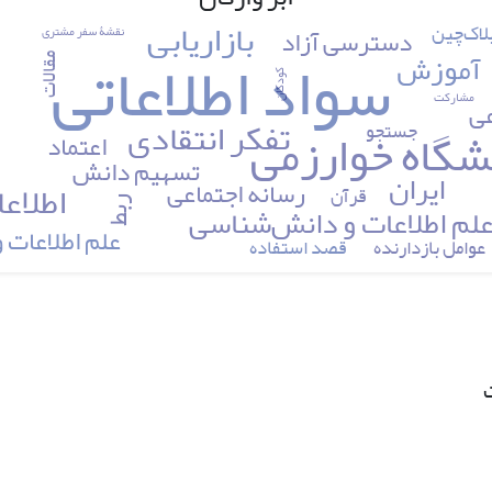
بازاریابی
لاک‌چین
نقشۀ سفر مشتری
دسترسی آزاد
سواد اطلاعاتی
ک
آموزش
مقالات
کودکان
مشارکت
عی
تفکر انتقادی
شگاه خوارزمی
جستجو
اعتماد
تسهیم دانش
ایران
اطلاع
رسانه اجتماعی
قرآن
ربط
لم اطلاعات و دانش‌شناسی
علم اطلاعات
عوامل بازدارنده
قصد استفاده
ت