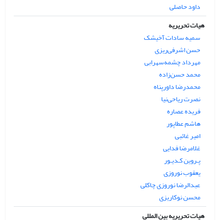
داود حاصلی
هیات تحریریه
سمیه سادات آخیشک
حسن اشرفی‌ریزی
مهرداد چشمه‌سهرابی
محمد حسن‌زاده
محمدرضا داورپناه
نصرت ریاحی‌نیا
فریده عصاره
هاشم عطاپور
امیر غائبی
غلامرضا فدایی
پـروین کـدیـور
یعقوب نوروزی
عبدالرضا نوروزی چاکلی
محسن نوکاریزی
هیات تحریریه بین المللی