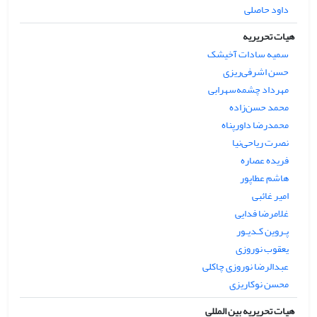
داود حاصلی
هیات تحریریه
سمیه سادات آخیشک
حسن اشرفی‌ریزی
مهرداد چشمه‌سهرابی
محمد حسن‌زاده
محمدرضا داورپناه
نصرت ریاحی‌نیا
فریده عصاره
هاشم عطاپور
امیر غائبی
غلامرضا فدایی
پـروین کـدیـور
یعقوب نوروزی
عبدالرضا نوروزی چاکلی
محسن نوکاریزی
هیات تحریریه بین المللی