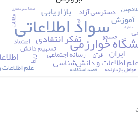
بازاریابی
لاک‌چین
نقشۀ سفر مشتری
دسترسی آزاد
سواد اطلاعاتی
ک
آموزش
مقالات
کودکان
مشارکت
عی
تفکر انتقادی
شگاه خوارزمی
جستجو
اعتماد
تسهیم دانش
ایران
اطلاع
رسانه اجتماعی
قرآن
ربط
لم اطلاعات و دانش‌شناسی
علم اطلاعات
عوامل بازدارنده
قصد استفاده
ت