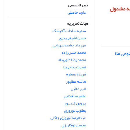
دبیر تخصصی
الات ارسالی به مجله مشمول
داود حاصلی
هیات تحریریه
سمیه سادات آخیشک
حسن اشرفی‌ریزی
مهرداد چشمه‌سهرابی
محمد حسن‌زاده
وعی متا
محمدرضا داورپناه
نصرت ریاحی‌نیا
فریده عصاره
هاشم عطاپور
امیر غائبی
غلامرضا فدایی
پـروین کـدیـور
یعقوب نوروزی
عبدالرضا نوروزی چاکلی
محسن نوکاریزی