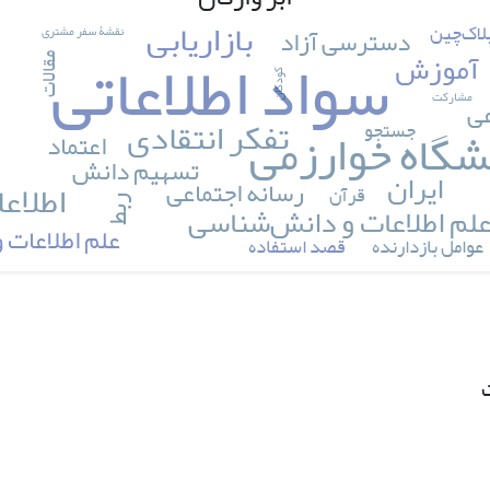
بازاریابی
لاک‌چین
نقشۀ سفر مشتری
دسترسی آزاد
سواد اطلاعاتی
ک
آموزش
مقالات
کودکان
مشارکت
عی
تفکر انتقادی
شگاه خوارزمی
جستجو
اعتماد
تسهیم دانش
ایران
اطلاع
رسانه اجتماعی
قرآن
ربط
لم اطلاعات و دانش‌شناسی
علم اطلاعات
عوامل بازدارنده
قصد استفاده
ت