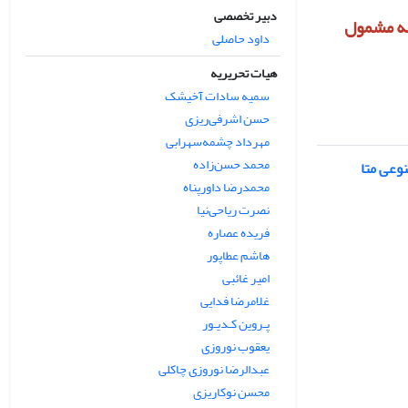
دبیر تخصصی
الات ارسالی به مجله مشمول
داود حاصلی
هیات تحریریه
سمیه سادات آخیشک
حسن اشرفی‌ریزی
مهرداد چشمه‌سهرابی
محمد حسن‌زاده
وعی متا
محمدرضا داورپناه
نصرت ریاحی‌نیا
فریده عصاره
هاشم عطاپور
امیر غائبی
غلامرضا فدایی
پـروین کـدیـور
یعقوب نوروزی
عبدالرضا نوروزی چاکلی
محسن نوکاریزی