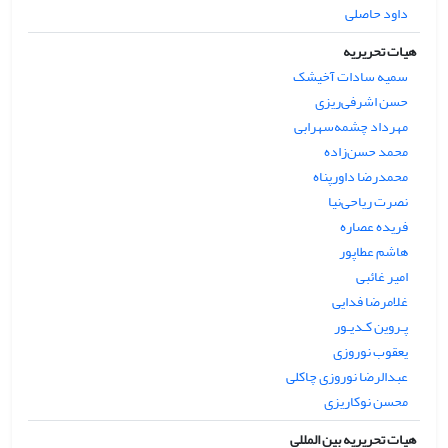
داود حاصلی
هیات تحریریه
سمیه سادات آخیشک
حسن اشرفی‌ریزی
مهرداد چشمه‌سهرابی
محمد حسن‌زاده
محمدرضا داورپناه
نصرت ریاحی‌نیا
فریده عصاره
هاشم عطاپور
امیر غائبی
غلامرضا فدایی
پـروین کـدیـور
یعقوب نوروزی
عبدالرضا نوروزی چاکلی
محسن نوکاریزی
هیات تحریریه بین المللی