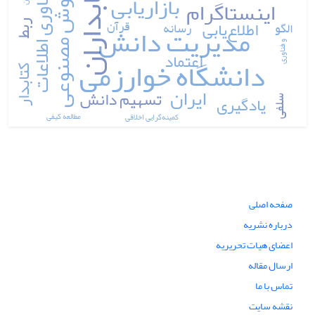
کتابداران
هوش مصنوعی
فناوری اطلاعات
بازاریابی
اینستاگرام
قرآن
اطلاع‌یابی
الگو
رسانه
مدیریت دانش
ربط
و فناوری
اعتماد
دانشگاه خوارزمی
کتابدار
ایران
تسهیم دانش
یادگیری
سلفی
مطالعه کیفی
کمینه‎گرایی اخلاقی
صفحه اصلی
درباره نشریه
اعضای هیات تحریریه
ارسال مقاله
تماس با ما
نقشه سایت