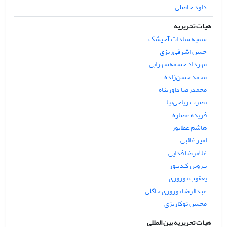
داود حاصلی
هیات تحریریه
سمیه سادات آخیشک
حسن اشرفی‌ریزی
مهرداد چشمه‌سهرابی
محمد حسن‌زاده
محمدرضا داورپناه
نصرت ریاحی‌نیا
فریده عصاره
هاشم عطاپور
امیر غائبی
غلامرضا فدایی
پـروین کـدیـور
یعقوب نوروزی
عبدالرضا نوروزی چاکلی
محسن نوکاریزی
هیات تحریریه بین المللی