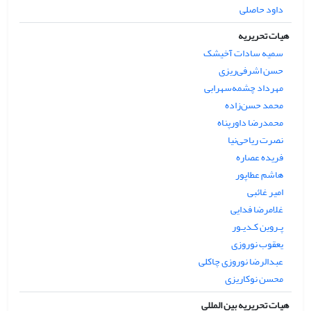
داود حاصلی
هیات تحریریه
سمیه سادات آخیشک
حسن اشرفی‌ریزی
مهرداد چشمه‌سهرابی
محمد حسن‌زاده
محمدرضا داورپناه
نصرت ریاحی‌نیا
فریده عصاره
هاشم عطاپور
امیر غائبی
غلامرضا فدایی
پـروین کـدیـور
یعقوب نوروزی
عبدالرضا نوروزی چاکلی
محسن نوکاریزی
هیات تحریریه بین المللی