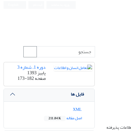
ورود به سامانه
ثبت نام
English
دوره 1، شماره 3
پاییز 1393
صفحه
173-182
فایل ها
XML
اصل مقاله
211.84 K
طلاعات پذیرفته