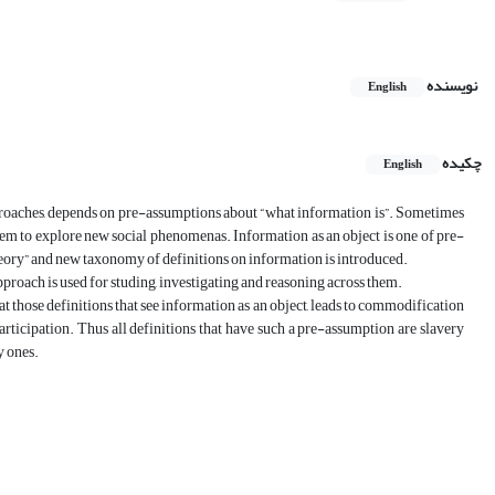
نویسنده
English
چکیده
English
proaches, depends on pre-assumptions about “what information is”. Sometimes
em to explore new social phenomenas. Information as an object is one of pre-
heory” and new taxonomy of definitions on information is introduced.
roach is used for studing, investigating and reasoning across them.
t those definitions that see information as an object, leads to commodification
rticipation. Thus all definitions that have such a pre-assumption are slavery
y ones.