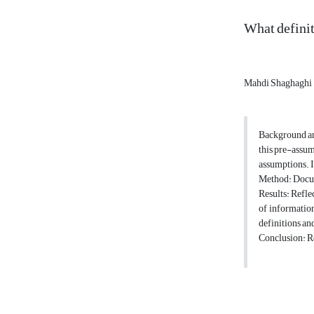
What definit
Mahdi Shaghaghi
Background and
this pre-assum
assumptions. I
Method: Docume
Results: Refle
of information
definitions and
Conclusion: R