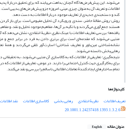
می‌شوند. این پیش‌فرض‌ها گاه آنچنان بداهت می‌یابند که برای تحقیق دربارۀ پدید
اطلاعات و تعریف آن به‌عنوان چیزی عینی، امروزه جزو پیش‌فرض‌های بدیهی است. مق
کند و دسته‌بندی جدیدی از تعاریف موجود دربارۀ اطلاعات به دست دهد.
روش: روش مقالۀ حاضر، سندی و رویکرد آن تحلیل مفهومی است. برای باز کردن یک 
هستند جمع‌آوری می‌گردند و با تکیه بر آن‌ها، مفاهیم موجود تحلیل و نقد، و مفا
یافته‌ها: بررسی تعاریف اطلاعات با عینک نظری «نظریۀ انتقادی» نشان می‌دهد که آ
منتهی می‌شوند که مقدمه‌ای است برای برتری دادن به فرد در برابر جمع و مز
نشانه‌شناختی عین‌باور و تعاریف شناختی) اسارت‌آور تلقی می‌گردند و همۀ تعار
رهایی‌بخش دانسته می‌شوند.
نتیجه‌گیری: تعاریفی از اطلاعات که به کالاسازی آن منتهی می‌شوند، به تحقیقاتی درب
برای به‌کارگیری جهت کنترل اجتماعی را دارند. در عوض، تعاریفی از اطلاعات که در ب
تمام ساختارهای ایجادکنندۀ تعاملات اطلاعاتی ناسالم را بررسی و نقد می‌کنند.
کلیدواژه‌ها
تعریف اطلاعات
نظریۀ انتقادی
رهایی بخشی
کالاسازی اطلاعات
نقد اطلاعات
20.1001.1.24237418.1393.1.3.2.6
عنوان مقاله
English