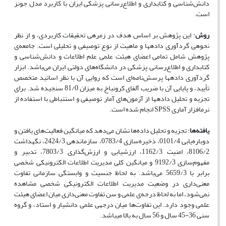
دانش‌شناسی و کتابداری و اطلاع‌رسانی پزشکی ایران با کاربرد مدل جونز
است.
روش
: این پژوهش بر اساس هدف در زمره­ی تحقیقات کاربردی، و از نظر
نحوه­ی گردآوری داده­ها و ماهیت از نوع توصیفی و تحلیلی است. جامعه‌ی
پژوهش شامل تمامی اعضای هیئت علمی علم اطلاعات و دانش‌شناسی و
کتابداری و اطلاع‌رسانی پزشکی در دانشگاه‌های دولتی ایران می‌باشد. ابزار
گردآوری داده­ها پرسش‌نامه‌ای است که روایی آن با نظر اساتید متخصص
تأیید، و پایایی آن با ضریب آلفای کرونباخ به میزان 81/0 سنجیده شد. برای
تجزیه و تحلیل داده­ها از آزمون‌های آمار توصیفی و استنباطی با استفاده از
نرم­افزار آماری
SPSS
انجام شده است.
یافته‌ها
: تجزیه و تحلیل داده‌ها نشان می‌دهد که میانگین فعالیت‌های یافتن و
دوباره‌یابی 0101/4، ذخیره‌سازی 0783/4، سازماندهی 2424/3، نگهداشت
8106/2، امنیت 1162/3، ارزشیابی و ارزش‌گذاری 7803/3، تدبیر و
مفهوم‌سازی 9192/3 و میانگین کلی مدیریت اطلاعات الکترونیکی شخصی
برابر با 5659/3 می‌باشد. به لحاظ جنسیت و وابستگی سازمانی تفاوت
معنی‌داری در وضعیت مدیریت اطلاعات الکترونیکی شخصی مشاهده
نمی‌شود، اما به لحاظ درجه‌ی علمی و سن تفاوت معنی‌داری میان اعضای هیئت
علمی وجود دارد. این تفاوت‌ها میان درجه­ی علمی دانشیار و استاد، و گروه
سنی 36-45 سال و 56 سال به بالا می­باشد.