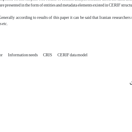
y are presented in the form of entities and metadata elements existed in CERIF struct
Generally according to results of this paper it can be said that Iranian researche
s etc.
or
Information needs
CRIS
CERIF data model
ت