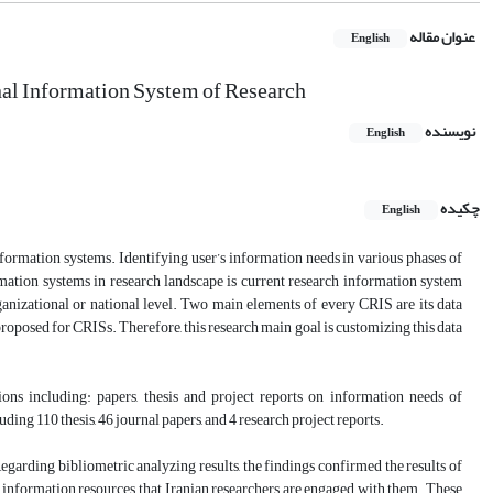
عنوان مقاله
English
nal Information System of Research
نویسنده
English
چکیده
English
information systems. Identifying user’s information needs in various phases of
mation systems in research landscape is current research information system
anizational or national level. Two main elements of every CRIS are its data
oposed for CRISs. Therefore, this research main goal is customizing this data
ions including: papers, thesis and project reports on information needs of
ding 110 thesis, 46 journal papers, and 4 research project reports.
egarding bibliometric analyzing results, the findings confirmed the results of
nd information resources that Iranian researchers are engaged with them. These