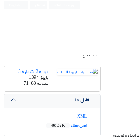
ورود به سامانه
ثبت نام
English
دوره 2، شماره 3
پاییز 1394
صفحه
71-83
فایل ها
XML
اصل مقاله
467.62 K
ف ایجاد و توسعه