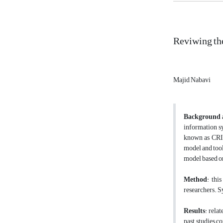
Reviwing th
Majid Nabavi
Background 
information s
known as CRIS.
model and tool
model based on
Method
: thi
researchers. Sy
Results
: rela
past studies c