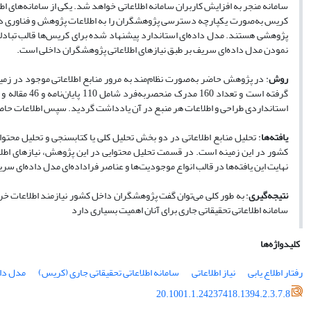
سامانه منجر به افزایش کاربران سامانه اطلاعاتی خواهد شد. یکی از سامانه‌های ا
کریس به‌صورت یکپارچه دسترسی پژوهشگران را به اطلاعات پژوهش و فناوری در 
پژوهشی هستند. مدل داده
ای استاندارد پیشنهاد شده برای کریس
ها قالب تباد
نمودن مدل داده
ای سریف بر طبق نیازهای اطلاعاتی پژوهشگران داخلی است.
روش
: در پژوهش حاضر به‌صورت نظام‌مند به مرور منابع اطلاعاتی موجود در زمی
گرفته است و تعداد 160 مدرک منحصربه‌فرد شامل 110 پایان
نامه و 6
استانداردی طراحی و اطلاعات هر منبع در آن یادداشت گردید. سپس اطلاعات حاص
یافته‌ها
: تحلیل منابع اطلاعاتی در دو بخش تحلیل کلی یا کتابسنجی و تحلیل محت
کشور در این زمینه است. در قسمت تحلیل محتوایی در این پژوهش، نیازهای اطلاع
نهایت این یافته
ها در قالب انواع موجودیت‌ها و عناصر فراداده‌ای مدل داده‌ای سری
نتیجه‌گیری
: به طور کلی می‌توان گفت پژوهشگران داخل کشور نیازمند اطلاعات خر
سامانه اطلاعاتی تحقیقاتی جاری برای آنان اهمیت بسیاری دارد
کلیدواژه‌ها
رفتار اطلاع یابی
نیاز اطلاعاتی
سامانه اطلاعاتی تحقیقاتی جاری (کریس)
مدل دا
20.1001.1.24237418.1394.2.3.7.8