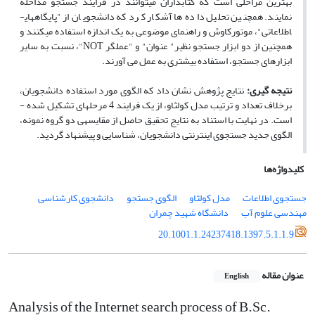
بهترین مراحلی است که کتابداران می­توانند در فرایند جستجو مداخله
نمایند. همچنین تحلیل داده ها آشکار کرد که دانشجویان از "پایگاههای­
اطلاعاتی"، موتورکاوش و راهنمای موضوعی به یک اندازه استفاده می­کنند و
همچنین از دو ابزار جستجو نظیر" عنوان" و "عملگر
NOT
"، نسبت به سایر
ابزارهای جستجو، استفاده بیشتری به عمل می آورند.
نتیجه­ گیری:
نتایج پژوهش نشان داد که الگوی مورد استفاده دانشجویان،
برخلاف تعداد و ترتیب مدل کولثاو، از یک فرایند 4 مرحله­ای تشکیل شده ­
است. در نهایت با استناد به نتایج تحقیق حاصل از مقایسه­ی دو گروه نمونه،
الگوی جدید جستجوی اینترنتی دانشجویان، شناسایی و
پیشنهاد
گردید.
کلیدواژه‌ها
جستجوی اطلاعات
مدل کولثاو
الگوی جستجو
دانشجوی کارشناسی
مهندسی علوم آب
دانشگاه شهید چمران
20.1001.1.24237418.1397.5.1.1.9
عنوان مقاله
English
Analysis of the Internet search process of B.Sc.