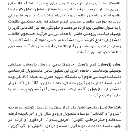
نظام­مدار به کاربرمدار طراحی نظام­هایی برای پیشبرد اهداف اطلاع­یابی
ضروری به نظر می­رسد. موفقیت این حوزه مستلزم تعامل متقابل کاربران با
نظام و ایجاد رابطه بین اطلاع­یابی و بازیابی اطلاعات است. با ورود فناوری­های
جدید به حوزه­ی اطلاع­یابی مدل­هایی ابداع شدند که روند جستجوی اطلاعات
را به عنوان فعالیتی پویا ارائه می‌دهند و چگونگی رفع نیاز اطلاعاتی کاربر را
توصیف می­کنند. پژوهش حاضر، با هدف بررسی فرآیند جستجوی اطلاعات
دانشجویان مقطع کارشناسی دانشکده مهندسی علوم آبِ دانشگاه شهید
چمران در اینترنت و مقایسه­ی رفتاراطلاع­یابی آنها با مدل "فرآیند جستجوی
اطلاعات" کولثاو صورت گرفت.
روش پژوهش:
نوع پژوهش حاضرکاربردی و روش پژوهش، پیمایشی
توصیفی
بوده­است . جامعه آماری این تحقیق شامل دانشجویان کارشناسی
دانشکده مهندسی علوم آب دانشگاه شهید چمران به تعداد 204 نفر بوده
که با استفاده از نمونه­گیری تصادفی، تعداد نمونه­ها 102 نفر (51 نفر از
دانشجویان سال اول و 51 نفر از دانشجویان سال آخر) تعیین و پرسشنامه­ها
میان آنها توزیع گردید.
یافته ­ها:
تحلیل داده­ها نشان داد که از میان مراحل مدل کولثاو، دو مرحله
"شروع " و "انتخاب"، توسط دانشجویان ورودی سال اول و آخر نادیده گرفته
شده­اند و چهار مرحله­ی "کاوش"، "فرمول بندی"، " گردآوری" و "ارائه" در
اولویت استفاده اعضاء نمونه قرار داشته و مراحل " کاوش" و "گردآوری"،