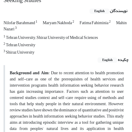
Seeking Studies
نویسندگان
English
1
2
2
Nilofar Barahmand
Maryam Nakhoda
Fatima Fahiminia
Mahin
3
Nazari
1
Tehran University; Shiraz University of Medical Sciences
2
Tehran University
3
Shiraz University
چکیده
English
Background and Aim
: Due to recent attention to health promotion
and self-care as one of the prerequisites of health services and
intervention programs, health information seeking behavior research
has gain increasing importance. Factors such as attention to user
centered studies, context and self-care require using of methods and
tools that help study people in their natural environment. However,
review studies have shown the dominance of quantitative and positivist
approaches in health information seeking behavior studies. This study
aims at introducing episodic interview as a tool for gathering unique
data from peoples’ natural lives and its application in health