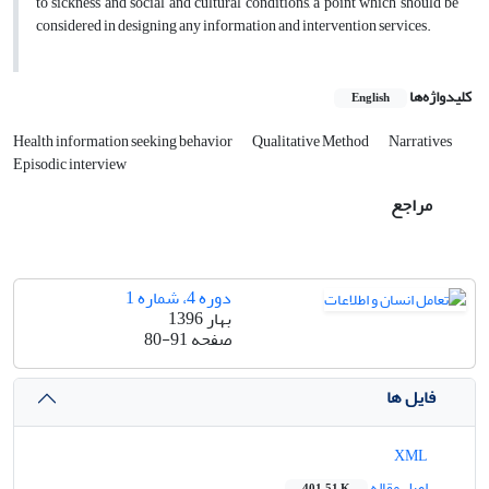
to sickness and social and cultural conditions, a point which should be
considered in designing any information and intervention services.
کلیدواژه‌ها
English
Health information seeking behavior
Qualitative Method
Narratives
Episodic interview
مراجع
دوره 4، شماره 1
بهار 1396
صفحه
80-91
فایل ها
XML
اصل مقاله
401.51 K