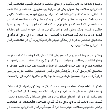
زمینه و هدف: به دلیل تأکید بر ارتقای سلامت و خودمراقبتی، مطالعات رفتار
اطلاع‌یابی سلامت به عنوان یکی از شرایط برنامه‌ریزی خدمات و مداخلات
اطلاعاتی سلامت اهمیت یافته است. عواملی چون توجه به مطالعات کاربر
مدار، بافت و خودمراقبتی به‌کارگیری رویکردهایی که به مطالعه افراد در
محیط طبیعی کمک می‏کند را ضروری ساخته است. بااین‌حال، نقد و بررسی‏ها
حاکی از غلبه رویکردهای کمی و اثبات‌گرایی در این حوزه است. این مقاله
قصد دارد به معرفی مصاحبه واقعه‏مدار به عنوان ابزاری برای گردآوری
داده‏های منحصر به فرد از زندگی طبیعی افراد و کاربرد آن در مطالعات رفتار
اطلاع‌یابی سلامت بپردازد.
روش: در این مقاله مروری که به روش کتابخانه‌ای انجام شد، ابتدا به مفهوم
رفتار اطلاع‏یابی سلامت و عوامل تأثیرگذار بر آن پرداخته شد. سپس اصول و
مفاهیم مطرح در مصاحبه واقعه‏مدار از جمله روایت و مصاحبه روایتی معرفی و
دلالت‏های کاربردی آن در پژوهش‌های رفتار اطلاع‏یابی سلامت مورد بررسی
قرار گرفت. در ادامه، مراحل اجرای مصاحبه واقعه‏مدار با ذکر مثال ارائه شد.
یافته‏ها: نقطه قوت مصاحبه واقعه‏مدار تمرکز بر روایت‏های افراد از تجربیات
زیسته آنان به عنوان داده‏های پژوهش است که به پژوهشگران کمک می‌کند
تجربیات افراد را از زاویه‌ای متفاوت با روش‌های متداول نگریسته و تحلیل
کنند. سه دلالت کاربردی برای به کارگیری مصاحبه واقعه‏مدار در مطالعات
رفتار اطلاع‌یابی سلامت عبارت‌اند از: 1. تنیدگی رفتار اطلاع‌یابی سلامت در