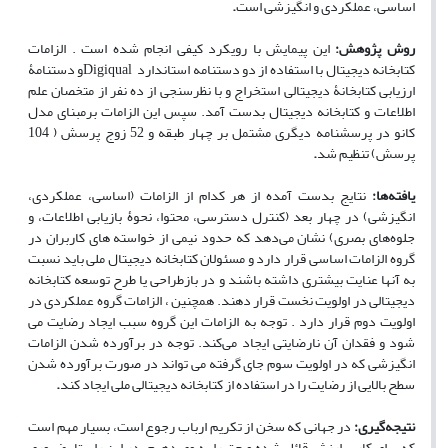
اساسی، عملکردی و انگیزشی است
.
روش پژوهش:
این پیمایش با رویکرد کیفی انجام شده است . الزامات
کتابخانه دیجیتال با استفاده از دو دستنامه استاندارد
Digiqual
و دستنامۀ
ارزیابی کتابخانۀ دیجیتالی استخراج و با نظرسنجی از ده نفر از متخصان علم
اطلاعات و کتابخانه دیجیتال بدست آمد. سپس این الزامات برمبنای مدل
کانو در پرسشنامه دیگری مشتمل بر چهار طبقه و 52 زوج پرسش ( 104
پرسش) تنظیم شد
.
یافته
ها:
نتایج بدست آمده از هر کدام از الزامات (اساسی، عملکردی،
انگیزشی) در چهار بعد (کنترل دسترسی، محتوا، نحوۀ بازیابی اطلاعات، و
جلوه‌های بصری) نشان می‌دهد که حدود نیمی از خواسته های کاربران در
گروه الزامات اساسی قرار دارد و مسئولان کتابخانه دیجیتال ملی باید نسبت
به آنها عنایت بیشتری داشته باشند و در بازطراحی یا طرح توسعه کتابخانه
دیجیتالی در اولویت نخست قرار دهند. همچنین ، الزامات گروه عملکردی در
اولویت دوم قرار دارد . توجه به الزامات این گروه سبب ایجاد رضایت می
شود و فقدان آن نارضایتی ایجاد می‌کند. توجه در برآورده شدن الزامات
انگیزشی که در اولویت سوم جای گرفته می تواند در صورت برآورده شدن
سطح بالایی از رضایت را در استفاده از کتابخانه دیجیتالی ملی ایجاد کند
.
نتیجه‌گیری:
در جهانی که سخن از تکریم ارباب رجوع است، بسیار مهم است
که برای کاربر ارزش قائل شده و حق را به وی دهیم. در این راستا، ضروری