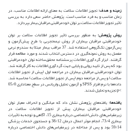
زمینه و هدف:
تجویز اطلاعات سلامت به معنای ارائه اطلاعات مناسب، در
زمان مناسب و به فرد مناسب است. پژوهش حاضر سعی دارد به بررسی
تاثیر تجویز اطلاعات سلامت بر توان خودمراقبتی مراقبان بیمار بپردازد.
روش پژوهش:
به منظور بررسی تاثیر تجویز اطلاعات سلامت بر توان
خودمراقبتی مراقبان بیماران از روش نیمه‌تجربی با طرح پیش‌آزمون و
پس‌آزمون تک‌گروهی استفاده شد. 37 مراقب بیمار مبتلا به سندرم نرمی
مفصل به روش نمونه‌گیری در دسترس انتخاب شدند و مورد مطالعه قرار
گرفتند. ابزار گردآوری اطلاعات پرسشنامه محقق‌ساخته توان خودمراقبتی
بود که پس از تایید روایی و پایایی جهت گردآوری اطلاعات به کار گرفته شد.
توان خودمراقبتی مراقبان بیماران در مراجعه اول (پیش از تجویز اطلاعات
سلامت) و پس از مراجعه دوم (پس از تجویز اطلاعات سلامت) محاسبه شد.
داده‌ها با نرم افزار
SPSS
و آزمون تحلیل واریانس در سطح معناداری 05/0
p˂
تجزیه و تحلیل شدند.
یافته‌ها:
یافته‌های پژوهش نشان داد که میانگین و انحراف معیار توان
خودمراقبتی مراقبان بیماران پیش از تجویز اطلاعات سلامت در
زیرمقیاس‌های دانش اختصاصی درباره بیماری 15، آگاهی و توجه به تاثیرات
بیماری 73/4، انجام موثر اعمال درمان 38/12 و جستجوی خدمات پزشکی
59/14 بود و پس از مداخله در زیرمقیاس‌های دانش اختصاصی درباره