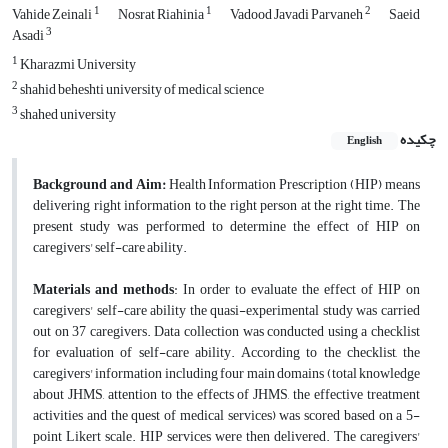
1
1
2
Vahide Zeinali
Nosrat Riahinia
Vadood Javadi Parvaneh
Saeid
3
Asadi
1
Kharazmi University
2
shahid beheshti university of medical science
3
shahed university
چکیده
English
Background and Aim:
Health Information Prescription (HIP) means
delivering right information to the right person at the right time. The
present study was performed to determine the effect of HIP on
caregivers' self-care ability.
Materials and methods
: In order to evaluate the effect of HIP on
caregivers' self-care ability the quasi-experimental study was carried
out on 37 caregivers. Data collection was conducted using a checklist
for evaluation of self-care ability. According to the checklist, the
caregivers' information including four main domains (total knowledge
about JHMS, attention to the effects of JHMS, the effective treatment
activities and the quest of medical services) was scored based on a 5-
point Likert scale. HIP services were then delivered. The caregivers'