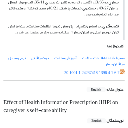
بیماری به 13/35، آگاهی و توجه به تاثیرات بیماری 35/11، انجام موثر اعمال
درمان 49/27 و جستجوی خدمات پزشکی 46/21 رسید که نشان‌دهنده تاثیر
مداخله انجام شده بود.
نتیجه‌گیری
: بر اساس نتایج این پژوهش تجویز اطلاعات سلامت باعث افزایش
توان خودمراقبتی مراقبان بیماران مبتلا به سندرم نرمی مفصل می‌شود.
کلیدواژه‌ها
مصرف‌کننده اطلاعات سلامت
آموزش سلامت
خودمراقبتی
نرمی مفصل
مراقبان بیمار
20.1001.1.24237418.1396.4.1.6.7
عنوان مقاله
English
Effect of Health Information Prescription (HIP) on
caregiver's self-care ability
نویسندگان
English