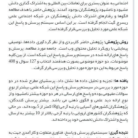
اجتماعی به عنوان بستری برای تعاملات بین المللی و به اشتراک­ گذاری دانش
مشهود و نامشهود پژوهشگران بوجود آمدند. پژوهش حاضر با هدف مطالعه
الگوها و رفتارهای اشتراک دانش پژوهشگران در شبکه اجتماعی علمی
ریسرچ گیت انجام گرفته است. بر این اساس سیستم­ پرسش و پاسخ این
شبکه علمی مورد تحلیل و بررسی قرار گرفته است.
روش پژوهش:
پژوهش حاضر کاربردی و از نظر گردآوری داده‌ها، توصیفی
پیمایشی با رویکرد تحلیل محتوای وب است. جامعه مورد مطالعه، پرسش و
پاسخ های ارائه شده در سیستم پرسش و پاسخ این شبکه است. از بین کلیه
موضوعات، دو حوزه موضوعی بصورت هدفمند انتخاب و 127 سوال و 408
پاسخ مربوط به این دو حوزه مورد تحلیل و بررسی قرار گرفت..
یافته­ ها:
تجزیه و تحلیل داده­ ها نشان داد، پرسش­های مطرح شده در دو
حوزه مورد بررسی در سیستم پرسش و پاسخ این شبکه علمی، بیشتر از نوع
سوالات مفهومی بوده و پاسخ­ های ارسالی در هر دو حوزه بیشتر نامشهود و از
نوع ارائه دید علمی و الگوی ذهنی می ­باشد. بیشتر پرسش کنندگان،
پژوهشگران کشورهای آسیایی با رتبه آرجی
(
Rg
)
کمتر از 5 بوده اند، در حالی
که پژوهشگران کشورهای اروپایی با رتبه آرجی بالاتر از 10 بیشتر به ارسال
پاسخ و اشتراک دانش تخصصی خود پرداخته ­اند.
نتیجه­ گیری:
سیستم­های پرسش و پاسخ، فناوری متفاوت و کارآمدی جهت به