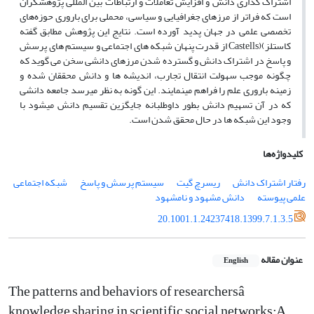
اشتراک گذاری دانش و افزایش تعاملات و ارتباطات بین المللی پژوهشگران
است که فراتر از مرزهای جغرافیایی و سیاسی، محملی برای باروری حوزه‌های
تخصصی علمی در جهان پدید آورده است. نتایج این پژوهش مطابق گفته
کاستلز
(
Castells)
از قدرت پنهان شبکه­ های اجتماعی و سیستم های پرسش
و پاسخ در اشتراک دانش و گسترده شدن مرزهای دانشی سخن می­ گوید که
چگونه موجب سهولت انتقال تجارب، اندیشه ها و دانش محققان شده و
زمینه باروری علم را فراهم می­نمایند. این گونه به نظر می­رسد جامعه دانشی
که در آن تسهیم دانش بطور داوطلبانه جایگزین تقسیم دانش می­شود با
وجود این شبکه ها در حال محقق شدن است.
کلیدواژه‌ها
رفتار اشتراک دانش
ریسرچ گیت
سیستم پرسش و پاسخ
شبکه اجتماعی
علمی پیوسته
دانش مشهود و نامشهود
20.1001.1.24237418.1399.7.1.3.5
عنوان مقاله
English
The patterns and behaviors of researchersâ
knowledge sharing in scientific social networks:A