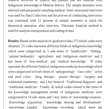
research involved of experts and pundits that are familiar with
indigenous knowledge in Makran district. The sample members were
selected with purposeful sampling method. Semi-structured interview
was used for Data Collection and the process of conducting interviews
was continued with 12 persons of sample members to reach the
theoretical saturation after interview. Thematic Analysis method is
used for analysis, interpretation and coding of data.
Results:
Based on the analysis of qualitative data, 175 initial codes were
obtained. 55 codes represent different fields of indigenous knowledge
which were categorized in 5 sub-items of
"
handicrafts
"
,
"
fishing
"
,
"
animal husbandry
"
,
"
agriculture
"
and
"
indigenous medicine
"
and 2
key items of
"
non-medical
"
and
"
medical knowledge
"
. 78 codes
represent the different fields of indigenous medicine knowledge which
were categorized in 6 sub-items of
"
sphygmology
"
,
"
face color
"
,
"
urine
and stool color
"
,
"
drug therapy
"
,
"
prayer therapy
"
,
"
surgery and
traditional treatments
"
and 2 key items of
"
Traditional diagnosis
"
and
"
traditional medicine
"
. Finally, 42 initial codes related to the items of
the knowledge management model of indigenous medicine were
categorized in 14 sub-items and 5 key items of
"
knowledge creation
"
,
"
Knowledge acquisition
”,
"
knowledge sharing and development
"
,
"
knowledge transfer
"
,
"
knowledge recording
"
, which show the