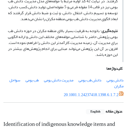
گرفتند. در نهایت 42 کد اولیه مرتبط با مولفه‌های مدل مدیریت دانش طب
بومی نیز در قالب 14 مقوله فرعی و 5 مقوله اصلی تولید دانش،کسب دانش،
توسعه و تسهیم دانش، انتقال دانش، و ثبت و ضبط دانش قرار گرفتند که
ابعاد الگوی مدیریت دانش طب بومی منطقه مکران را نشان می
دهند.
نتیجه‌گیری
:
باتوجه به ظرفیت بسیار بالای منطقه مکران در حوزه دانش طب
بومی پژوهش حاضر با شناسایی مولفه
های مختلف این دانش و ارائه الگویی
برای مدیریت آن، زمینه مدیریت کارآمدتر این دانش را فراهم نموده است.
افزون بر آن این پژوهش می
تواند مبنایی برای انجام پژوهش
های بیشتر در
این حوزه باشد.
کلیدواژه‌ها
دانش بومی
دانش طب بومی
مدیریت دانش بومی
طب بومی
سواحل
مکران
20.1001.1.24237418.1398.6.1.7.2
عنوان مقاله
English
Identification of indigenous knowledge items and