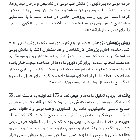
مردم بومی به بهره‌گیری از دانش طب بومی در تشخیص و درمان بیماری‌ها،
مدیریت دانش طب بومی در این منطقه و توجه به این موضوع را دو چندان
کرده است. در این راستا پژوهش حاضر در صدد است تا با شناسایی
مولفه‌های دانش بومی در منطقه مکران با تأکید بر طب بومی، الگوی مناسبی
را برای مدیریت آن ارائه دهد.
روش پژوهش
:
پژوهش
حاضر
از
نوع
کاربردی است که با
روش
کیفی
انجام
شد. جامعه آماری پژوهش کارشناسان و صاحبنظران آشنا با دانش بومی
منطقه مکران بودند که اعضای نمونه پژوهش با استفاده از روش نمونه‌گیری
هدفمند انتخاب شدند. برای گردآوری داده‌ها از مصاحبه نیم‌ساختار یافته
استفاده شد که فرآیند انجام مصاحبه‌ها تا رسیدن به اشباع نظری بعد از
مصاحبه با تعداد 12 نفر از اعضای نمونه ادامه پیدا کرد. برای تحلیل، تفسیر و
کدگذاری داده
ها از روش تحلیل مضمون استفاده شد.
یافته‌ها:
برپایه تحلیل داده‌های کیفی تعداد 175 کد اولیه به دست آمد. 55
کد بیانگر حوزه‌های مختلف دانش بومی بودند که در قالب 5 مقوله فرعی
صنایع دستی، ماهیگیری، دامداری، کشاورزی و طب بومی و 2 مقوله اصلی
دانش غیرپزشکی و دانش پزشکی دسته‌بندی شدند. 78 کد معرف
حوزه‌های مختلف دانش طب بومی بودند که در قالب 6 مقوله فرعی نبض
شناسی، رنگ چهره، رنگ ادرار و مدفوع، دارو درمانی، دعا درمانی، جراحی و
معالجه سنتی و سپس 2 مقوله اصلی تشخیص سنتی و درمان سنتی قرار