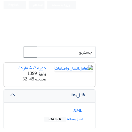
ورود به سامانه
ثبت نام
English
دوره 7، شماره 2
پاییز 1399
صفحه
32-45
فایل ها
XML
اصل مقاله
634.66 K