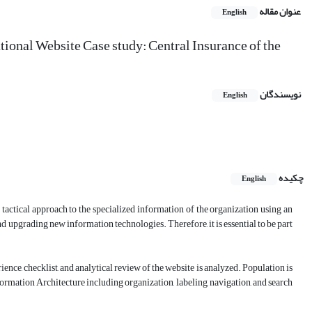
عنوان مقاله
English
onal Website Case study: Central Insurance of the
نویسندگان
English
چکیده
English
actical approach to the specialized information of the organization using an
pgrading new information technologies. Therefore, it is essential to be part
nce, checklist, and analytical review of the website is analyzed. Population is
formation Architecture including organization, labeling, navigation, and search