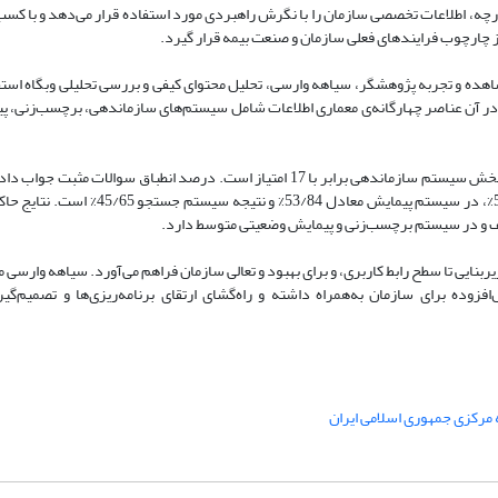
چه، اطلاعات تخصصی سازمان را با نگرش راهبردی مورد استفاده قرار می‌دهد و با کسب و
 چارچوب فرایندهای فعلی سازمان و صنعت بیمه قرار گیرد.
اهده و تجربه پژوهشگر، سیاهه وارسی، تحلیل محتوای کیفی و بررسی تحلیلی وبگاه‌ اس
که در آن عناصر چهارگانه‌ی معماری اطلاعات شامل سیستم‌های سازماندهی، برچسب‌زنی، 
: بر اساس یافته‌های پژوهش، نمره سیاهه وارسی وبگاه بیمه م.ج.ا.ا. در بخش سیستم سازماندهی برابر با 17 امتیاز است. درصد انط
کل سوالات قابل پاسخ این بخش معادل با45/94%، در سیستم برچسب‌زنی 54/38%، در سیستم
ف و در سیستم برچسب‌زنی و پیمایش وضعیتی متوسط دارد.
یربنایی تا سطح رابط کاربری، و برای بهبود و تعالی سازمان فراهم می‌آورد. سیاهه وارسی 
فزوده برای سازمان به‌همراه داشته و راه‌گشای ارتقای برنامه‌ریزی‌ها و تصمیم‌گی
 مرکزی جمهوری اسلامی ایران