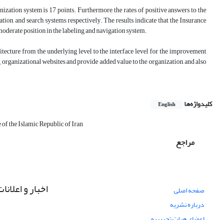
nization system is 17 points. Furthermore, the rates of positive answers to the
ation, and search systems respectively. The results indicate that the Insurance
moderate position in the labeling and navigation system.
tecture from the underlying level to the interface level for the improvement
g organizational websites and provide added value to the organization, and also
کلیدواژه‌ها
English
 of the Islamic Republic of Iran
مراجع
اخبار و اعلانا
صفحه اصلی
درباره نشریه
اعضای هیات تحریریه