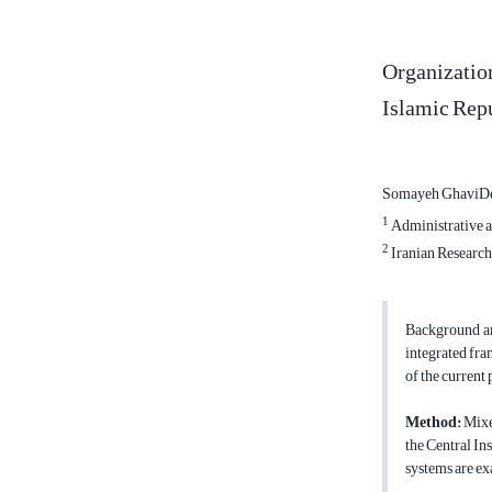
Organization
Islamic Repu
Somayeh GhaviD
1
Administrative a
2
Iranian Research
Background 
integrated fra
of the current
Method:
Mixed
the Central In
systems are ex