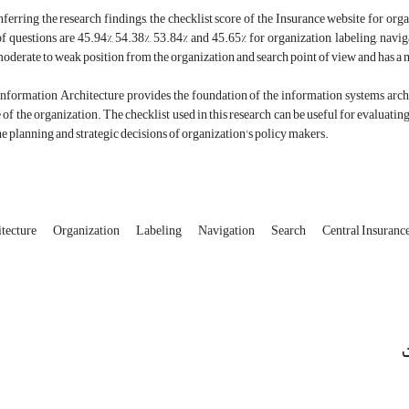
erring the research findings, the checklist score of the Insurance website for orga
f questions are 45.94%, 54.38%, 53.84% and 45.65% for organization, labeling, navig
moderate to weak position from the organization and search point of view and has a 
nformation Architecture provides the foundation of the information systems archi
 of the organization. The checklist used in this research can be useful for evaluatin
e planning and strategic decisions of organization's policy makers.
itecture
Organization
Labeling
Navigation
Search
Central Insurance
ت