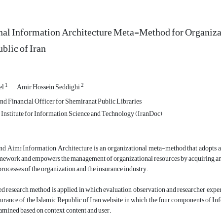
al Information Architecture Meta-Method for Organizati
blic of Iran
1
2
el
Amir Hossein Seddighi
nd Financial Officer for Shemiranat Public Libraries
 Institute for Information Science and Technology (IranDoc)
and Aim
:
Information Architecture is an organizational meta-method that adopts a t
mework and empowers the management of organizational resources by acquiring and u
 processes of the organization and the insurance industry.
 research method is applied, in which evaluation, observation and researcher experie
surance of the Islamic Republic of Iran website, in which the four components of In
amined based on context, content and user.