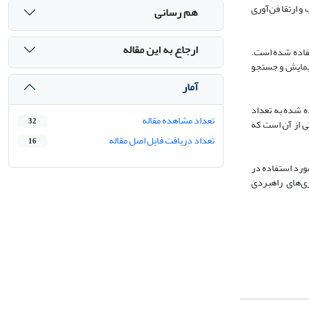
 ارتقا فن‌آوری
هم رسانی
ارجاع به این مقاله
تفاده شده است.
پیمایش و جستجو
آمار
باق سوالات مثبت جواب داده شده به تعداد
تعداد مشاهده مقاله
32
 پیمایش معادل 53/84% و نتیجه سیستم جستجو 45/65% است. نتایج حاکی از آن است که
تعداد دریافت فایل اصل مقاله
16
مورد استفاده در
ری‌های راهبردی