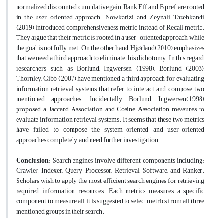
normalized discounted cumulative gain, Rank Eff and B pref are rooted
in the user-oriented approach. Nowkarizi and Zeynali Tazehkandi
(2019) introduced comprehensiveness metric instead of Recall metric.
They argue that their metric is rooted in a user-oriented approach, while
the goal is not fully met. On the other hand, Hjørland(2010) emphasizes
that we need a third approach to eliminate this dichotomy. In this regard,
researchers such as Borlund, Ingwersen (1998), Borlund (2003),
Thornley, Gibb (2007) have mentioned a third approach for evaluating
information retrieval systems that refer to interact and compose two
mentioned approaches. Incidentally, Borlund, Ingwersen(1998)
proposed a Jaccard Association and Cosine Association measures to
evaluate information retrieval systems. It seems that these two metrics
have failed to compose the system-oriented and user-oriented
approaches completely, and need further investigation.
Conclusion
: Search engines involve different components including:
Crawler, Indexer, Query Processor, Retrieval Software, and Ranker.
Scholars wish to apply the most efficient search engines for retrieving
required information resources. Each metrics measures a specific
component, to measure all, it is suggested to select metrics from all three
mentioned groups in their search.