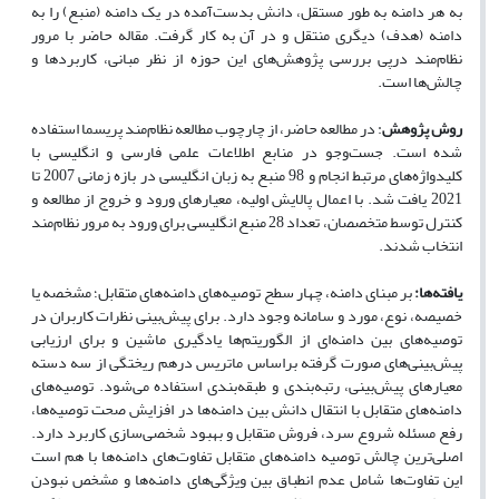
به هر دامنه به طور مستقل، دانش بدست‌آمده در یک دامنه (منبع) را به
دامنه (هدف) دیگری منتقل و در آن به کار گرفت. مقاله حاضر با مرور
نظام‌مند درپی بررسی پژوهش‌های این حوزه از نظر مبانی، کاربردها و
چالش‌ها است.
روش پژوهش
:
در مطالعه حاضر، از چارچوب مطالعه نظام‌مند پریسما
استفاده
شده است. جست‌وجو در
منابع اطلاعات علمی فارسی و انگلیسی با
کلیدواژه‌های مرتبط انجام و 98 منبع به زبان انگلیسی در بازه زمانی 2007 تا
2021 یافت شد. با اعمال پالایش اولیه، معیارهای ورود و خروج از مطالعه و
کنترل توسط متخصصان، تعداد 28 منبع انگلیسی برای ورود به مرور نظام‌مند
انتخاب شدند.
یافته‌­ها:
بر مبنای دامنه، چهار سطح توصیه‌های دامنه‌های متقابل؛ مشخصه یا
خصیصه، نوع، مورد و سامانه وجود دارد. برای پیش‌بینی نظرات کاربران در
توصیه‌های بین دامنه‌ای از الگوریتم‌ها یادگیری ماشین و برای ارزیابی
پیش‌بینی‌های صورت گرفته براساس ماتریس درهم ریختگی از سه دسته
معیارهای پیش‌بینی، رتبه‌بندی و طبقه‌بندی استفاده می‌شود. توصیه‌‌های
دامنه­‌های متقابل با انتقال دانش بین دامنه‌­ها در افزایش صحت توصیه‌ها،
رفع مسئله شروع سرد، فروش متقابل و بهبود شخصی‌سازی کاربرد دارد.
اصلی­‌ترین چالش توصیه دامنه‌های متقابل تفاوت­‌های دامنه‌­ها با هم است
این تفاوت­‌ها شامل عدم انطباق بین ویژگی­‌های دامنه‌­ها و مشخص نبودن