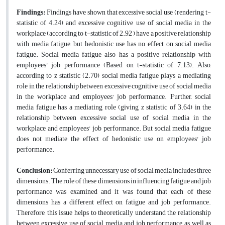
Findings:
Findings have shown that excessive social use (rendering t-
statistic of 4.24) and excessive cognitive use of social media in the
workplace (according to t-statistic of 2.92 ) have a positive relationship
with media fatigue, but hedonistic use has no effect on social media
fatigue. Social media fatigue also has a positive relationship with
employees' job performance (Based on t-statistic of 7.13). Also,
according to z statistic (2.70) social media fatigue plays a mediating
role in the relationship between excessive cognitive use of social media
in the workplace and employees' job performance. Further, social
media fatigue has a mediating role (giving z statistic of 3.64) in the
relationship between excessive social use of social media in the
workplace and employees' job performance. But social media fatigue
does not mediate the effect of hedonistic use on employees' job
performance.
Conclusion
:
Conferring unnecessary use of social media includes three
dimensions. The role of these dimensions in influencing fatigue and job
performance was examined and it was found that each of these
dimensions has a different effect on fatigue and job performance.
Therefore, this issue helps to theoretically understand the relationship
between excessive use of social media and job performance, as well as