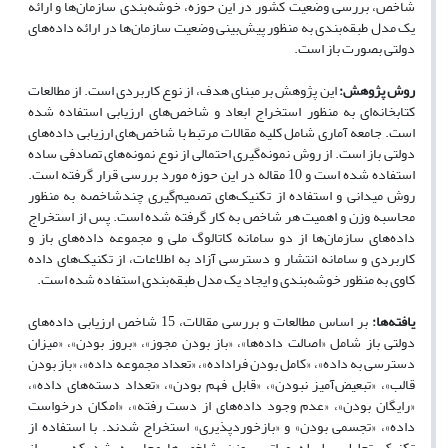
شاخص، بررسی وضعیت کشور در این حوزه، خوشه‌بندی سازمان‌ها و ارائه
یک مدل طبقه‌بندی به منظور پیش‌بینی وضعیت سازمان‌ها در ارائه داده‌های
دولتی بصورت باز است.
روش پژوهش:
این پژوهش بر مبنای هدف، از نوع کاربردی است. از مطالعات
کتابخانه‌ای به منظور استخراج ابعاد و شاخص‌های ارزیابی استفاده شده
است. جامعه آماری شامل کلیه مقالات مرتبط با شاخص‌های ارزیابی داده‌های
دولتی باز است. از روش نمونه‌گیری احتمالی از نوع نمونه‌های تصادفی ساده
استفاده شده است و 10 مقاله در این حوزه مورد بررسی قرار گرفته است.
روش میدانی و استفاده از تکنیک‌های تصمیم‌گیری چندشاخصه به منظور
محاسبه وزن و اهمیت هر شاخص به کار گرفته شده است. پس از استخراج
داده‌های سازمان‌ها از دو سامانه کاتالوگ ملی و مجموعه داده‌های باز و
کاربردی و سامانه انتشار و دسترسی آزاد به اطلاعات، از تکنیک‌های داده
کاوی به منظور خوشه‌بندی و ایجاد یک مدل طبقه‌بندی استفاده شده است.
یافته‌ها:
بر اساس مطالعات و بررسی مقالات، 15 شاخص ارزیابی داده‌های
دولتی باز شامل «اصالت داده‌ها»، «باز بودن مجوز»، «بروز بودن»، «میزان
دسترسی به داده»، «کامل بودن فراداده»، «تعداد مجموعه داده»، «باز بودن
قالب»، «تبعیض‌آمیز نبودن»، «قابل فهم بودن»، «تعداد دسته‌های داده»،
«رایگان بودن»، «عدم وجود داده‌های از دست رفته»، «امکان درخواست
داده»، «تجسمی بودن» و «بازخوردپذیری» استخراج شدند. با استفاده از
تکنیک تحلیل سلسله مراتبی، وزن شاخص‌ها محاسبه شد که پس از