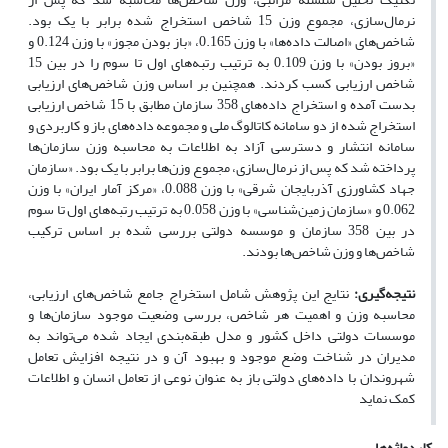
نرمال‌سازی، مجموع وزن 15 شاخص استخراج شده برابر با یک بود.
شاخص‌های «اصالت داده‌ها» با وزن 0.165، «باز بودن مجوز» با وزن 0.124 و
«بروز بودن» با وزن 0.109 به ترتیب رتبه‌های اول تا سوم را در بین 15
شاخص ارزیابی کسب کردند. همچنین بر اساس وزن شاخص‌های ارزیابی
بدست آمده و استخراج داده‌های 358 سازمان مطابق با 15 شاخص ارزیابی
استخراج شده از دو سامانه کاتالوگ ملی و مجموعه داده‌های باز و کاربردی و
سامانه انتشار و دسترسی آزاد به اطلاعات به محاسبه وزن سازمان‌ها
پرداخته شد که پس از نرمال‌سازی، مجموع وزن‌ها برابر با یک بود. «سازمان
جهاد کشاورزی آذربایجان شرقی» با وزن 0.088، «مرکز آمار ایران» با وزن
0.062 و «سازمان زمین‌شناسی» با وزن 0.058 به ترتیب رتبه‌های اول تا سوم
در بین 358 سازمان و موسسه دولتی بررسی شده بر اساس ترکیب
شاخص‌ها و وزن شاخص‌ها بودند.
نتیجه‌گیری:
نتایج این پژوهش شامل استخراج جامع شاخص‌های ارزیابی،
محاسبه وزن و اهمیت هر شاخص، بررسی وضعیت موجود سازمان‌ها و
موسسات دولتی داخل کشور و مدل طبقه‌بندی ایجاد شده می‌تواند به
مدیران در شناخت وضع موجود و بهبود آن و در نتیجه افزایش تعامل
شهروندان با داده‌های دولتی باز به عنوان نوعی از تعامل انسان و اطلاعات
کمک نماید
کلیدواژه‌ها