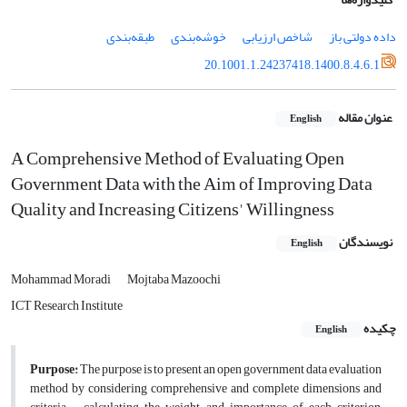
داده دولتی باز
شاخص ارزیابی
خوشه‌بندی
طبقه‌بندی
20.1001.1.24237418.1400.8.4.6.1
عنوان مقاله
English
A Comprehensive Method of Evaluating Open
Government Data with the Aim of Improving Data
Quality and Increasing Citizens' Willingness
نویسندگان
English
Mohammad Moradi
Mojtaba Mazoochi
ICT Research Institute
چکیده
English
Purpose:
The purpose is to present an open government data evaluation
method by considering comprehensive and complete dimensions and