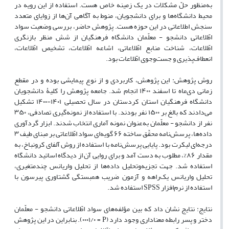
به‌منظور حلّ مشکلات در یک زمینه خاص هست. استفاده از این رویه در
محیط دانشگاه‌ها و برای دانشجویان، منوط به آگاهی آن‌ها از زوایای متعدد
سنجش اطلاعاتی در این حوزه هست. پژوهش حاضر، بررسی وضعیت سواد
اطّلاعاتی دانشجو - معلّمان دانشگاه فرهنگیان از شش منظر بازنگری
اطّلاعات، شناخت منابع اطّلاعاتی، اشاعه اطّلاعات، تشخیص اطّلاعات،
انعطاف‌پذیری و جست‌وجوی اطّلاعات بود.
روش پژوهش
: این پژوهش
،
کاربردی و از نوع پیمایشی بوده و در مقطع
زمانی دی
ماه تا اسفند
۱۴۰۰
انجام شد. جامعه پژوهش را کلیۀ دانشجویان
دانشگاه فرهنگیان استان کردستان در سال تحصیلی
۱۴۰۱
-
۱۴۰۰
تشکیل
می
دادند که بالغ بر
۱۵۰۰
نفر بودند. با استفاده از نمونه
گیری تصادفی،
۳۵۰
نفر از دانشجو - معلّمان به‌عنوان نمونه آماری انتخاب شدند. ابزار گردآوری
داده
ها، پرسش‌نامه محقّق ساخته
۶۶
گویه
ای سواد اطّلاعاتی
بر مبنای طیف
۳
درجه
ای لیکرت بود. پایایی پرسش‌نامه با استفاده از روش آلفای کرونباخ، به
مقدار
۸۶%
، مطلوب به دست آمد و برای روایی آن از دیدگاه اساتید دانشگاه
استفاده شد. جهت تجزیه‌وتحلیل داده
ها از تحلیل واریانس چندمتغیری،
تحلیل واریانس یک‌راهه و آزمون ضریب همبستگی گشتاوری پیرسون با
استفاده از نرم
افزار
SPSS
استفاده شد.
نتایج:
نتایج نشان داد که بین مؤلفه
های سواد اطّلاعاتی دانشجو - معلّمان
دختر و پسر رابطه معناداری وجود دارد (
P
= ۰۰۰۱/۰
). بنابراین در این پژوهش