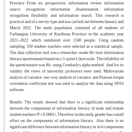
Province From six perspectives: information review, information
source recognition, information dissemination, information
recognition, flexibility, and information search. This research is
practical and of a survey type and was carried out between January and
March 2022. The study population consisted of all students of
Farhangian University of Kurdistan Province in the academic year
2021-2022, which numbered over 1500 people. Using random
sampling,
350
student-teachers were selected as a statistical sample.
The data collection tool was a researcher-made 66-item information
literacy questionnaire based on a
3
-point Likert scale. The reliability of
the questionnaire was 86% using Cronbach's alpha method. And for its
validity, the views of university professors were used. Multivariate
analysis of variance, one-way analysis of variance, and Pearson torque
correlation coefficient test was used to analyze the data using SPSS
software.
Results:
The results showed that there is a significant relationship
between the components of information literacy of male and female
student teachers (P = 0.0001). Therefore, in this study, gender has a small
effect on the components of information literacy. Also, there is no
significant difference between information literacy in its
6
components