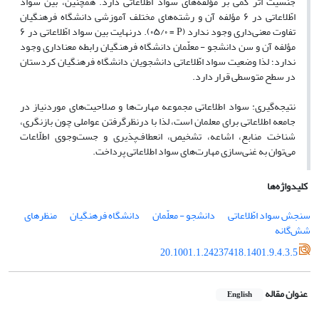
جنسیت اثر کمی بر مؤلفه
های سواد اطّلاعاتی دارد. همچنین، بین سواد
اطّلاعاتی در
۶
مؤلفه آن و رشته
های مختلف آموزشی دانشگاه فرهنگیان
تفاوت معنی
داری وجود ندارد (
P
= ۰۵/۰
). درنهایت بین سواد اطّلاعاتی در
۶
مؤلفه آن و سن دانشجو - معلّمان دانشگاه فرهنگیان رابطه معناداری وجود
ندارد؛ لذا وضعیت سواد اطّلاعاتی دانشجویان دانشگاه فرهنگیان کردستان
در سطح متوسطی قرار دارد.
نتیجه‌گیری
: سواد اطلاعاتی مجموعه مهارت
ها و صلاحیت
های موردنیاز در
جامعه اطلاعاتی برای معلمان است، لذا با درنظرگرفتن عواملی چون بازنگری،
شناخت منابع، اشاعه، تشخیص، انعطاف
پذیری و جست‌وجوی اطلّاعات
می
توان به غنی
سازی مهارت
های سواد اطلاعاتی پرداخت.
کلیدواژه‌ها
سنجش سواد اطّلاعاتی
دانشجو - معلّمان
دانشگاه فرهنگیان
منظرهای
شش‌گانه
20.1001.1.24237418.1401.9.4.3.5
عنوان مقاله
English