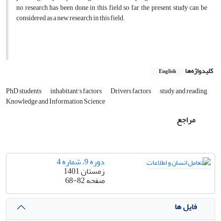
no research has been done in this field so far, the present study can be
considered as a new research in this field.
کلیدواژه‌ها
English
PhD students
inhabitant's factors
Drivers factors
study and reading
Knowledge and Information Science
مراجع
دوره 9، شماره 4
زمستان 1401
صفحه
68-82
فایل ها