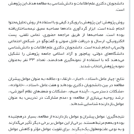
دانشجویان دکتری علم اطلاعات و دانش‌شناسی به مطالعه هدف این پژوهش
است.
روش پژوهش
: این پژوهش با رویکرد کیفی و با استفاده از روش تحلیل‌محتوا
انجام شده است. ابزار گردآوری داده‌ها مصاحبه عمیق نیمه‌ساختاریافته
بوده است. مصاحبه‌ها از طریق مراجعه حضوری، تماس تلفنی، پست
الکترونیکی، ارسال و دریافت فایل صوتی و گفت‌وگو در شبکه‌‌ی اجتماعی
واتس‌اپ انجام شده است. دانشجویان دکتری علم اطلاعات و دانش
شناسی
دانشگاه‌های دولتی، پیام
نور و آزاد اسلامی جامعه پژوهش را تشکیل
می‌دهند که با استفاده از نمونه‌گیری هدف‌مند، تعداد ۳۳ نفر به‌عنوان
نمونه پژوهش انتخاب شدند.
نتایج:
چهار عامل «استاد»، «اجبار»، «ارتقاء» و «علاقه» به عنوان عوامل پیشران
مطالعه در بین دانشجویان دکتری بوده‌اند و هفت عامل «استاد»، «خانواده»،
«مشکلات دسترسی»، «آینده مبهم»، «مشکلات و ضعف
های نظام آموزشی»،
«رشد روحیه بی
نیازی از مطالعه» و «عدم مشارکت‌ در تدریس» به عنوان
عوامل بازدارنده شناسایی شده
اند.
نتیجه‌گیری
: عوامل پیشران و عوامل بازدارنده‌ از مطالعه، بسیار درهم
تنیده
بوده و به
هم مرتبط هستند. برخی از این عوامل بر برخی دیگر تأثیر می
گذارند
و به نوعی علت‌ومعلول یک
دیگرند. برای تقویت عوامل مؤثر و کاهش عوامل