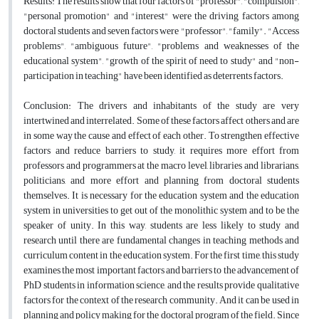
Results:
The results show that four factors of "professor", "compulsion",
"personal promotion" and "interest" were the driving factors among
doctoral students and seven factors were "professor", "family". "Access
problems", "ambiguous future", "problems and weaknesses of the
educational system", "growth of the spirit of need to study" and "non-
participation in teaching" have been identified as deterrents factors.
Conclusion:
The drivers and inhabitants of the study are very
intertwined and interrelated. Some of these factors affect others and are
in some way the cause and effect of each other. To strengthen effective
factors and reduce barriers to study, it requires more effort from
professors and programmers at the macro level, libraries and librarians,
politicians, and more effort and planning from doctoral students
themselves. It is necessary for the education system and the education
system in universities to get out of the monolithic system and to be the
speaker of unity. In this way, students are less likely to study and
research until there are fundamental changes in teaching methods and
curriculum content in the education system. For the first time, this study
examines the most important factors and barriers to the advancement of
PhD students in information science, and the results provide qualitative
factors for the context of the research community. And it can be used in
planning and policy making for the doctoral program of the field. Since