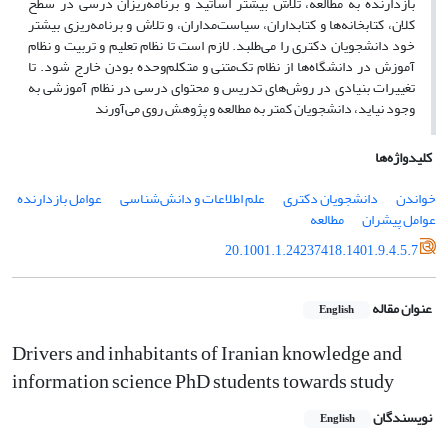
بازدارنده به مطالعه، تلاش بیشتر اساتید و برنامه
ریزان درسی در سطح
کلان، کتابخانه‌ها و کتابداران، سیاست‌مداران، و تلاش و برنامه‌ریزی بیشتر
خود دانشجویان دکتری را می‌طلبد. لازم است تا نظام تعلیم و تربیت و نظام
آموزش در دانشگاه
ها از نظام تک
متنی و متکلم‌وحده بودن خارج شود. تا
تغییرات بنیادی در روش‌های تدریس و محتوای درسی در نظام آموزشی به
وجود نیاید، دانشجویان کمتر به مطالعه و پژوهش روی می‌آورند
کلیدواژه‌ها
خواندن
دانشجویان دکتری
علم اطلاعات و دانش‌شناسی
عوامل بازدارنده
عوامل پیشران
مطالعه
20.1001.1.24237418.1401.9.4.5.7
عنوان مقاله
English
Drivers and inhabitants of Iranian knowledge and
information science PhD students towards study
نویسندگان
English