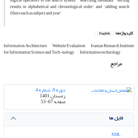
logical operators to the search system”, “searching metadata”, “sorting
results in alphabetical and chronological order”, and “adding search
filters such as subject and year”.
کلیدواژه‌ها
English
Information Architecture
Website Evaluation
Iranian Research Institute
for Information Science and Tech-nology
Information technology
مراجع
دوره 9، شماره 4
زمستان 1401
صفحه
53-67
فایل ها
XML