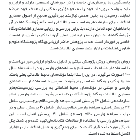
پاسخگویی به پرسش‌های جامعه را در حوزه‌های تخصصی دارند و ازاین‌رو
باید بتوانند برون‌داد خود را به نحو مؤثری به کاربران هدف خود عرضه
نمایند. رسیدن به چنین هدفی نیازمند بهره‌گیری صحیح از اصول معماری
اطلاعات برای سازماندهی مناسب بستر اطلاعاتی است که پژوهشگاه‌ها در آن
با مخاطبان خود تعامل دارند؛ بنابراین بررسی و ارزیابی معماری اطلاعات وبگاه
پژوهشگاه‌ها، به‌عنوان بستر ارتباطی اصلی آن‌ها با کاربرانشان، از اهمیت
خاصی برخوردار است. هدف پژوهش حاضر ارزیابی وبگاه پژوهشگاه علوم و
فناوری اطلاعات ایران از منظر معماری اطلاعات است.
روش پژوهش
: روش پژوهش مبتنی بر تحلیل محتوا و ارزیابی موردی است و
با استفاده از مشاهدات مستقیم و سیاهه‌های وارسی و در اسفندماه سال
۱۴۰۰
صورت می‌گیرد. در این راستا ابتدا مؤلفه‌های محیط اطلاعاتی یعنی بافت،
محتوا و کاربر وبگاه شناسایی می‌شوند. سپس با استفاده از سیاهه‌های
وارسی و مبتنی بر مؤلفه‌های محیط اطلاعاتی به بررسی زیرسیستم‌های
معماری اطلاعات وبگاه پژوهشگاه پرداخته می‌شود. سیاهه وارسی نظام
سازماندهی شامل
۱۴
پرسش اصلی، سیاهه وارسی نظام برچسب‌زنی شامل
۳۲
پرسش اصلی، سیاهه وارسی نظام پیمایش شامل
۲۰
پرسش اصلی و در
نهایت سیاهه وارسی نظام جستجو شامل
۴۱
پرسش اصلی است. این
سیاهه‌های وارسی با استفاده از مطالعات کتابخانه‌ای تهیه شده و با کمک پنل
خبرگی مورد تأیید قرار گفته‌اند. برای جمع‌آوری و تحلیل اطلاعات از نرم‌افزار
اکسل استفاده شده است.