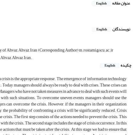
عنوان مقاله
English
نویسندگان
English
 of Ahvaz, Ahvaz, Iran, (Corresponding Author) m.rostami@scu.ac.ir
Ahvaz, Ahvaz, Iran.
چکیده
English
 a crisis is the appropriate response. The emergence of information technology
t. Today, managers should always be ready to deal with crises. These crises can
. Managers who have not taken measures in advance to deal with such events will
l with such situations. To overcome uneven events, managers should use the
gers can overcome the crisis. However, if the managers in their organization
 the probability of confronting a crisis will be significantly reduced. Crisis
e crisis. The first step consists of the actions needed to prevent the crisis. This
 with the crisis. The second stage includes the stage of crisis occurrence. In this
e actions that must be taken after the crisis. At this stage, we had to ensure that