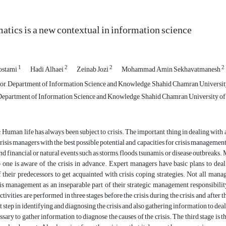
matics is a new contextual in information science
1
2
2
2
ostami
Hadi Alhaei
Zeinab Jozi
Mohammad Amin Sekhavatmanesh
sor, Department of Information Science and Knowledge, Shahid Chamran University
epartment of Information Science and Knowledge, Shahid Chamran University of 
: Human life has always been subject to crisis. The important thing in dealing with
risis managers with the best possible potential and capacities for crisis managemen
d financial or natural events such as storms, floods, tsunamis, or disease outbreaks
 one is aware of the crisis in advance. Expert managers have basic plans to dea
 their predecessors to get acquainted with crisis coping strategies. Not all mana
sis management as an inseparable part of their strategic management responsibility,
vities are performed in three stages before the crisis, during the crisis, and after th
rst step in identifying and diagnosing the crisis and also gathering information to deal
cessary to gather information to diagnose the causes of the crisis. The third stage is th