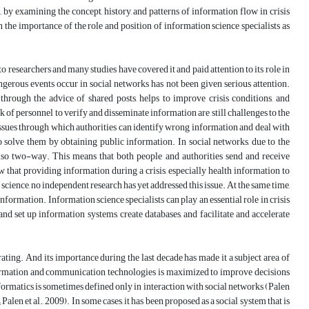
, by examining the concept, history, and patterns of information flow in crisis
n the importance of the role and position of information science specialists as
to researchers and many studies have covered it and paid attention to its role in
ngerous events occur in social networks has not been given serious attention.
through the advice of shared posts, helps to improve crisis conditions, and
 of personnel to verify and disseminate information are still challenges to the
e issues through which authorities can identify wrong information and deal with
to solve them by obtaining public information. In social networks, due to the
also two-way. This means that both people and authorities send and receive
w that providing information during a crisis, especially health information to
 science, no independent research has yet addressed this issue. At the same time,
formation. Information science specialists can play an essential role in crisis
nd set up information systems, create databases, and facilitate and accelerate
erating. And its importance during the last decade has made it a subject area of
 information and communication technologies is maximized to improve decisions
nformatics is sometimes defined only in interaction with social networks (Palen
alen et al., 2009). In some cases, it has been proposed as a social system that is