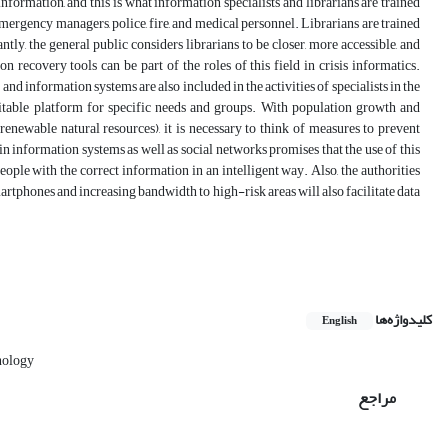
 information, and this is what information specialists and librarians are trained
emergency managers, police, fire, and medical personnel. Librarians are trained
ly, the general public considers librarians to be closer, more accessible, and
recovery tools can be part of the roles of this field in crisis informatics.
d information systems are also included in the activities of specialists in the
uitable platform for specific needs and groups. With population growth and
enewable natural resources), it is necessary to think of measures to prevent
n information systems as well as social networks promises that the use of this
people with the correct information in an intelligent way. Also, the authorities
phones and increasing bandwidth to high-risk areas will also facilitate data
کلیدواژه‌ها
English
nology
مراجع