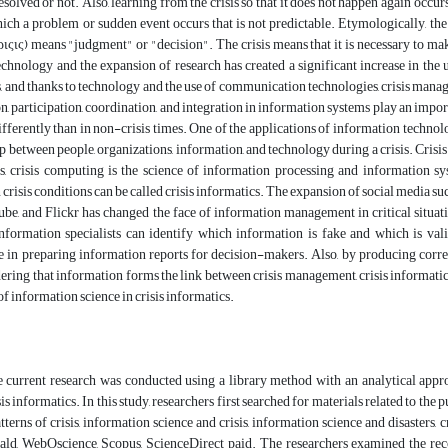
resolved or not. Also, learning from the crisis so that it does not happen again occurs a
hich a problem or sudden event occurs that is not predictable. Etymologically, th
ριςις) means "judgment" or "decision". The crisis means that it is necessary to mak
chnology and the expansion of research has created a significant increase in the 
, and thanks to technology and the use of communication technologies, crisis mana
participation, coordination, and integration in information systems play an important 
fferently than in non-crisis times. One of the applications of information technolo
ip between people, organizations, information, and technology during a crisis. Cri
s, crisis computing is the science of information processing and information s
crisis conditions can be called crisis informatics. The expansion of social media suc
e, and Flickr has changed the face of information management in critical situatio
nformation specialists can identify which information is fake and which is vali
le in preparing information reports for decision-makers. Also, by producing corre
ering that information forms the link between crisis management, crisis informatics
of information science in crisis informatics.
e current research was conducted using a library method with an analytical appro
is informatics. In this study, researchers first searched for materials related to the
tterns of crisis, information science and crisis, information science and disasters, 
ld, WebOscience, Scopus, ScienceDirect paid. The researchers examined the recov