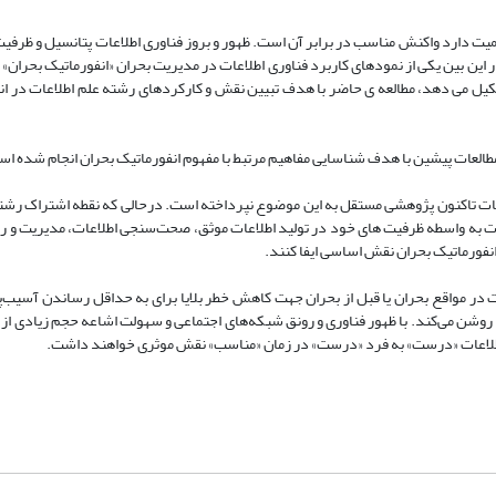
ت دارد واکنش مناسب در برابر آن است. ظهور و بروز فناوری اطلاعات پتانسیل و ظرفیت­
 این بین یکی از نمودهای کاربرد فناوری اطلاعات در مدیریت بحران «انفورماتیک بحران» 
شکیل می ­دهد، مطالعه­ ی حاضر با هدف تبیین نقش و کارکردهای رشته علم اطلاعات در ان
 مطالعات پیشین با هدف شناسایی مفاهیم مرتبط با مفهوم انفورماتیک بحران انجام شده ا
لاعات تاکنون پژوهشی مستقل به این موضوع نپرداخته است. درحالی که نقطه اشتراک رشته
ت به واسطه ظرفیت­ های خود در تولید اطلاعات موثق، صحت‌سنجی اطلاعات، مدیریت و راه­
در انفورماتیک بحران نقش اساسی ایفا کنند.
در مواقع بحران یا قبل از بحران جهت کاهش خطر بلایا برای به حداقل رساندن آسیب‌پ
وشن می‌کند. با ظهور فناوری و رونق شبکه‌های اجتماعی و سهولت اشاعه حجم زیادی از ا
 اطلاعات «درست» به فرد «درست» در زمان «مناسب» نقش موثری خواهند داشت.