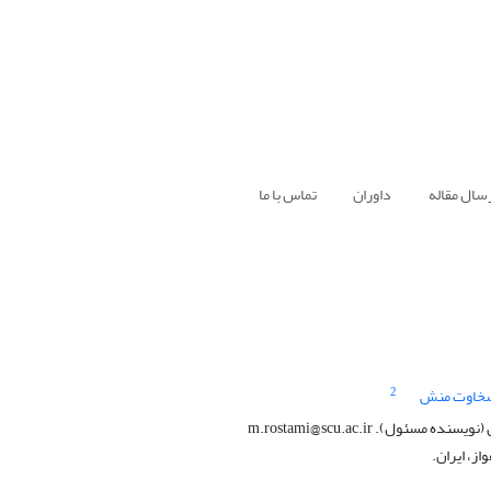
سال مقاله
داوران
تماس با ما
2
سخاوت منش
ل). m.rostami@scu.ac.ir
ز، ایران.