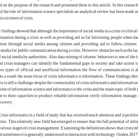
d on the purpose of the research and presented them in this article. In this research
d the role of information science specialists, an analytical review has been made o
ics in times of crisis.
 findings showed that although the importance of social media in a crisis is critical 
rmation during a crisis as well as providing aid, so far Informing people when da
tion through social media among citizens and providing aid to fellow citizens, 
e media for public communication during a crisis. However, obstacles such as the lack
of social media by authorities. Also, data mining of citizens' behaviors is one of th
and crisis managers can identify the fundamental gaps in society and take action 
two types of official and unofficial information, the flow of communication is 
s a result, the main focus of crisis informatics is information. These findings sho
s, is still a challenge, despite the commonality of crisis informatics and information
nt of information science and informatics is the crisis and the main topic of both in
e to their capacities to produce reliable information, verify information, manage a
ecovery.
Crisis informatics is a field of study that has received much attention and is prolif
ities. This relatively new field has emerged to ensure that the full potential of
 various stages of crisis management. Examining the definitions shows that crisis i
and sometimes it is generally understood in interaction with technology (Soden, 2017; P