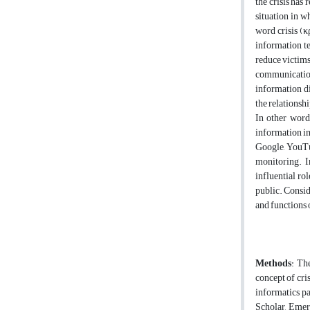
the crisis has 
situation in w
word crisis (κ
information te
reduce victims
communication, 
information di
the relationsh
In other word
information in 
Google, YouTub
monitoring. I
influential ro
public. Consid
and functions 
Methods
: Th
concept of cris
informatics pa
Scholar, Emera