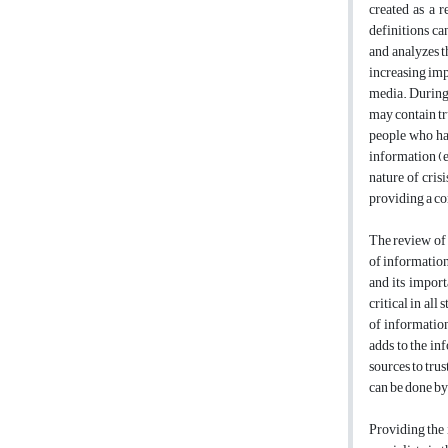
created as a 
definitions ca
and analyzes t
increasing imp
media. During 
may contain tr
people who hav
information (e
nature of cris
providing a co
The review of 
of information
and its import
critical in all
of information
adds to the in
sources to trus
can be done by 
Providing the i