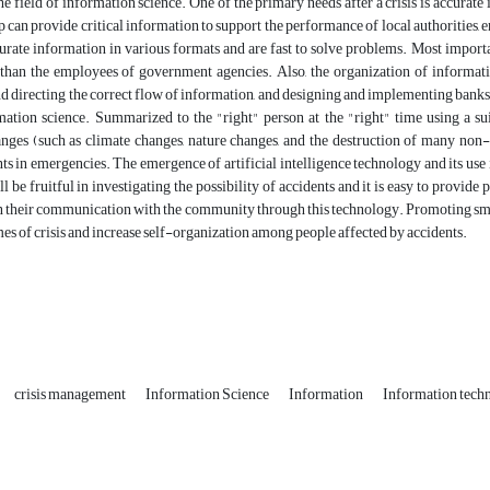
the field of information science. One of the primary needs after a crisis is accurate
p can provide critical information to support the performance of local authorities, 
urate information in various formats and are fast to solve problems. Most important
than the employees of government agencies. Also, the organization of information 
d directing the correct flow of information, and designing and implementing banks an
rmation science. Summarized to the "right" person at the "right" time using a s
nges (such as climate changes, nature changes, and the destruction of many non-r
s in emergencies. The emergence of artificial intelligence technology and its use i
 be fruitful in investigating the possibility of accidents and it is easy to provide 
n their communication with the community through this technology. Promoting smart
mes of crisis and increase self-organization among people affected by accidents.
crisis management
Information Science
Information
Information tech