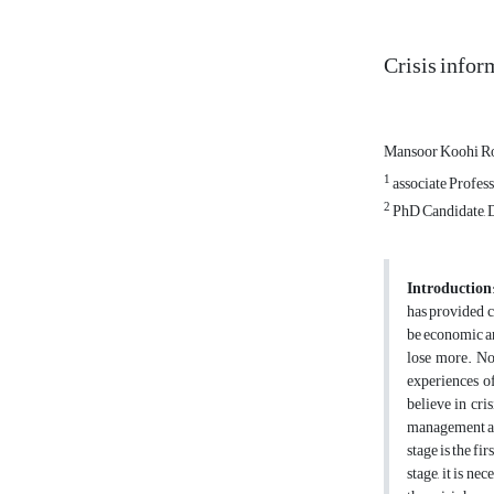
Crisis infor
Mansoor Koohi R
1
associate Profes
2
PhD Candidate, D
Introduction
has provided c
be economic an
lose more. No
experiences of
believe in cri
management acti
stage is the fi
stage, it is ne