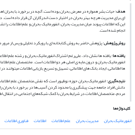
هدف
: حیات بشر همواره در معرض بحران بوده است.آنچه در برخورد با بحران اهمی
ای برای مدیریت هرچه بهتر بحران در اختیار دست اندرکاران آن قرار داده است. در
این که اطلاعات پیوند میان مدیریت بحران، انفورماتیک بحران و علم اطلاعات را ت
انجام شده است.
روش‌پژوهش
: پژوهش حاضر به روش کتابخانه ­ای با رویکرد تحلیلی و پس از مرور
یافته ها
: یافته­ ها نشان داد، علی‌رغم اشتراک انفورماتیک بحران و رشته علم اط
انفورماتیک بحران و درون مایه ­ی اصلی هر دو اطلاعات است. مختصصان علم اطلاعا
­ها اطلاعاتی، ایجاد بانک­ های اطلاعاتی، تسهیل و تسریع بازیابی اطلاعات می­توانند 
نتیجه‌گیری
: انفورماتیک بحران حوزه نوظهور است که نقش متخصصان علم اطلاعات 
دانش افراد جامعه جهت پیشگیری یا محدود کردن آسیب‌ها در برخورد با بحران را ر
مردم، متخصصان اطلاعات در شرایط بحران با کمک شبکه‌های اجتماعی در انتقال
کلیدواژه‌ها
انفورماتیک بحران
مدیریت بحران
علم اطلاعات
اطلاعات
فناوری اطلاعات