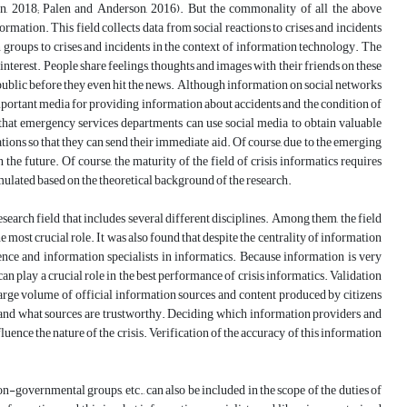
n, 2018; Palen and Anderson, 2016). But the commonality of all the above
ormation. This field collects data from social reactions to crises and incidents
an groups to crises and incidents in the context of information technology. The
nterest. People share feelings, thoughts and images with their friends on these
e public before they even hit the news. Although information on social networks
portant media for providing information about accidents and the condition of
that emergency services departments can use social media to obtain valuable
ations so that they can send their immediate aid. Of course, due to the emerging
the future. Of course, the maturity of the field of crisis informatics requires
rmulated based on the theoretical background of the research.
esearch field that includes several different disciplines. Among them, the field
ost crucial role. It was also found that despite the centrality of information
ience and information specialists in informatics. Because information is very
e can play a crucial role in the best performance of crisis informatics. Validation
 large volume of official information sources and content produced by citizens
ho and what sources are trustworthy. Deciding which information providers and
fluence the nature of the crisis. Verification of the accuracy of this information
on-governmental groups, etc., can also be included in the scope of the duties of