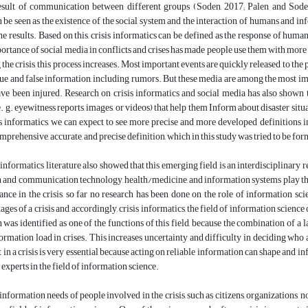
result of communication between different groups (Soden, 2017; Palen and Sode
n be seen as the existence of the social system and the interaction of humans and inf
he results. Based on this, crisis informatics can be defined as the response of hum
ortance of social media in conflicts and crises has made people use them with more i
the crisis, this process increases. Most important events are quickly released to th
ue and false information, including rumors. But these media are among the most im
e been injured. Research on crisis informatics and social media has also shown 
. g. eyewitness reports, images, or videos) that help them Inform about disaster situ
is informatics, we can expect to see more precise and more developed definitions in 
mprehensive, accurate, and precise definition, which in this study was tried to be fo
informatics literature also showed that this emerging field is an interdisciplinary r
 and communication technology, health/medicine, and information systems play the m
ance in the crisis, so far no research has been done on the role of information sc
 stages of a crisis and, accordingly, crisis informatics, the field of information scienc
 was identified as one of the functions of this field, because the combination of a
formation load in crises. This increases uncertainty and difficulty in deciding w
t in a crisis is very essential because acting on reliable information can shape and in
experts in the field of information science.
nformation needs of people involved in the crisis, such as citizens, organizations, n