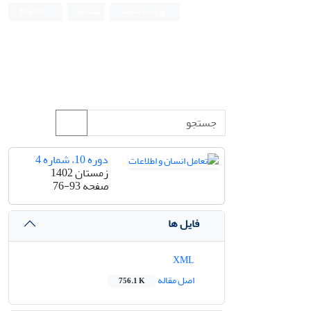
ورود به سامانه
ثبت نام
English
دوره 10، شماره 4
زمستان 1402
صفحه
76-93
فایل ها
XML
اصل مقاله
756.1 K