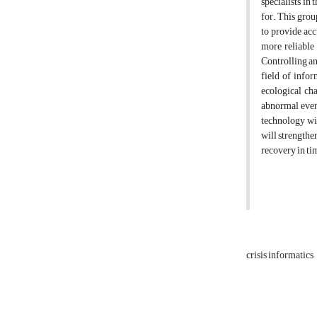
specialists in 
for. This grou
to provide acc
more reliable 
Controlling an
field of info
ecological cha
abnormal event
technology will
will strengthe
recovery in ti
crisis informatics