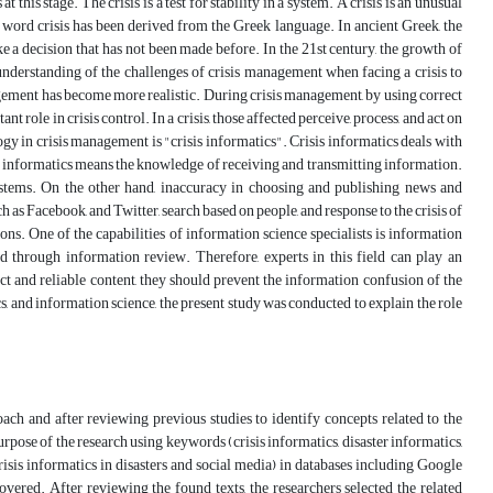
t this stage. The crisis is a test for stability in a system. A crisis is an unusual
e word crisis has been derived from the Greek language. In ancient Greek, the
e a decision that has not been made before. In the 21st century, the growth of
understanding of the challenges of crisis management when facing a crisis to
gement has become more realistic. During crisis management, by using correct
role in crisis control. In a crisis, those affected perceive, process, and act on
gy in crisis management is "crisis informatics". Crisis informatics deals with
sis informatics means the knowledge of receiving and transmitting information.
ystems. On the other hand, inaccuracy in choosing and publishing news and
h as Facebook, and Twitter, search based on people, and response to the crisis of
ns. One of the capabilities of information science specialists is information
d through information review. Therefore, experts in this field can play an
ct and reliable content, they should prevent the information confusion of the
, and information science, the present study was conducted to explain the role
ach and after reviewing previous studies to identify concepts related to the
 purpose of the research using keywords (crisis informatics, disaster informatics,
crisis informatics in disasters and social media) in databases including Google
ered. After reviewing the found texts, the researchers selected the related