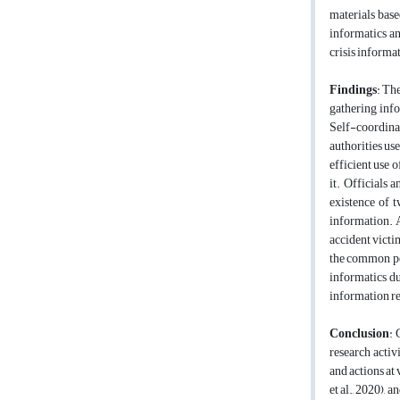
materials base
informatics an
crisis informat
Findings
: The
gathering info
Self-coordina
authorities us
efficient use 
it. Officials 
existence of 
information. A
accident victim
the common poi
informatics du
information r
Conclusion
: 
research activ
and actions at
et al., 2020), 