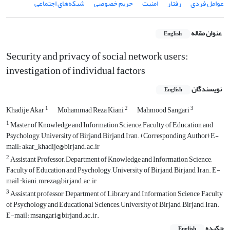
عوامل فردی
رفتار
امنیت
حریم خصوصی
شبکه‌های اجتماعی
عنوان مقاله
English
Security and privacy of social network users:
investigation of individual factors
نویسندگان
English
1
2
3
Khadije Akar
Mohammad Reza Kiani
Mahmood Sangari
1
Master of Knowledge and Information Science, Faculty of Education and
Psychology, University of Birjand, Birjand, Iran. (Corresponding Author) E-
mail: akar_khadije@birjand.ac.ir
2
Assistant Professor, Department of Knowledge and Information Science,
Faculty of Education and Psychology, University of Birjand, Birjand, Iran. E-
mail :kiani.mreza@birjand.ac.ir
3
Assistant professor, Department of Library and Information Science, Faculty
of Psychology and Educational Sciences, University of Birjand, Birjand, Iran.
E-mail: msangari@birjand.ac.ir.
چکیده
English