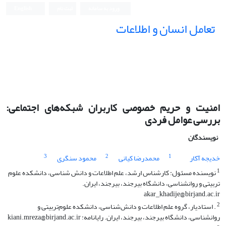
ورود به سامانه
ثبت نام
English
تعامل انسان و اطلاعات
امنیت و حریم خصوصی کاربران شبکه‌های اجتماعی:
بررسی عوامل فردی
نویسندگان
3
2
1
خدیجه آکار
محمدرضا کیانی
محمود سنگری
1
نویسنده مسئول: کارشناس ارشد، علم اطلاعات و دانش شناسی، دانشکده علوم
تربیتی و روانشناسی، دانشگاه بیرجند، بیرجند، ایران.
akar_khadije@birjand.ac.ir
2
. استادیار، گروه علم اطلاعات و دانش‌شناسی، دانشکده علوم‌تربیتی و
روانشناسی، دانشگاه بیرجند، بیرجند، ایران. رایانامه: kiani.mreza@birjand.ac.ir