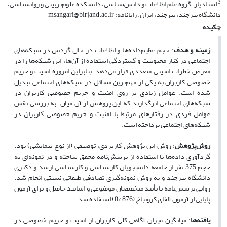
3
استادیار، گروه علم اطلاعات و دانش‌شناسی، دانشکده علوم‌تربیتی و روانشناسی،
دانشگاه بیرجند، بیرجند، ایران. رایانامه: msangari@birjand.ac.ir
چکیده
زمینه و هدف
: حجم عظیم‌داده‌ها و اطلاعات در حال گردش در شبکه‌های
اجتماعی در کنار محبوبیت و گستردگی استفاده از آن‌ها، این شبکه‌ها را در
معرض خطرات امنیتی متعددی قرار می‌دهد. بنابراین امروزه امنیت و حریم
خصوصی کاربران به یکی از مهم‌ترین مسائل در شبکه‌های اجتماعی تبدیل
شده است. عوامل زیادی بر روی امنیت و حریم خصوصی کاربران در
شبکه‌های اجتماعی اثرگذارند که این پژوهش از آن میان، به بررسی نقش
عوامل فردی در رفتارهای مرتبط با امنیت و حریم خصوصی کاربران در
شبکه‌های اجتماعی پرداخته است.
روش‌پژوهش
: روش این پژوهش کاربردی، توصیفی (از نوع پیمایشی) بود.
گردآوری داده‌ها با استفاده از پرسش‌نامه محقق ساخته و در نمونه‌ای به
حجم 375 نفر از جامعه دانشجویان کارشناسی و کارشناسی ارشد و دکتری
دانشگاه بیرجند و به روش نمونه‌گیری تصادفی طبقاتی نسبتی انجام شد.
روایی پرسش‌نامه با تأیید متخصصان موضوعی و اساتید حاصل و برای آزمون
پایایی از آزمون آلفای کرونباخ (
876 /0
) استفاده شد
.
یافته‌ها
: میانگین میزان آگاهی کلی کاربران از امنیت و حریم خصوصی در