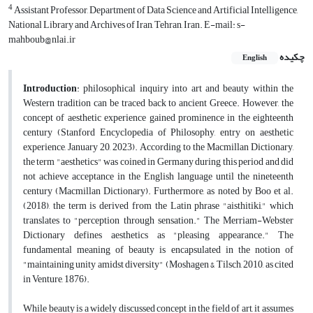
4
Assistant Professor, Department of Data Science and Artificial Intelligence,
National Library and Archives of Iran, Tehran, Iran. E-mail: s-
mahboub@nlai.ir
چکیده
English
Introduction
: philosophical inquiry into art and beauty within the
Western tradition can be traced back to ancient Greece. However, the
concept of aesthetic experience gained prominence in the eighteenth
century (Stanford Encyclopedia of Philosophy, entry on aesthetic
experience, January 20, 2023). According to the Macmillan Dictionary,
the term "aesthetics" was coined in Germany during this period and did
not achieve acceptance in the English language until the nineteenth
century (Macmillan Dictionary). Furthermore, as noted by Boo et al.
(2018), the term is derived from the Latin phrase "aisthitiki," which
translates to "perception through sensation." The Merriam-Webster
Dictionary defines aesthetics as "pleasing appearance." The
fundamental meaning of beauty is encapsulated in the notion of
"maintaining unity amidst diversity" (Moshagen & Tilsch, 2010, as cited
in Venture, 1876).
While beauty is a widely discussed concept in the field of art, it assumes