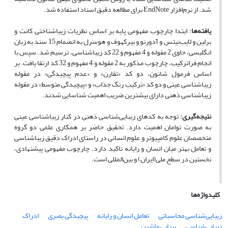
شد. از نرم‌افزار
EndNote
برای مطالعه دقیق اسناد استفاده شد
.
یافته‌ها
: ابتدا چارچوب مفهومی پایه بر اساس نظریات زیباشناختی کانت و
برلین و لایب‌نیتس و آدورنو و بیرکهوف و هوسرل به انضمام 15 سند به زبان
انگلیسی، حاوی 2 مقوله و 4 مفهوم و 22 کد زیباشناسی، ترسیم شد. سپس با
انجام فراترکیب، چارچوب مذکور به 2 مقوله و 4 مفهوم و 32 کد ارتقا یافت. بر
اساس فرمول شانون، دو کد «تقارن» و «عدم پیچیدگی» در مقوله
زیباشناسی عینی و دو کد «ترکیب رنگ جذاب» و «پیچیدگی متوسط» در مقوله
زیباشناسی ذهنی دارای بیشترین ضریب اهمیت شناسایی شدند
.
نتیجه‌گیری
: توجه به کدهای زیبایی‌شناسی ذهنی در کنار زیباشناسی عینی
به صورت توامان اهمیت دارد. تحقیق حاضر بر همکاری علمی دو گروه
متخصصان علوم کامپیوتر و علوم انسانی در راستای ادراک دقیق زیباشناسی
و تعامل بهتر میان انسان و رایانه تاکید دارد. چارچوب مفهومی پیشنهادی،
نخستین در سطح ملی(ایران) و بین‌المللی است.
کلیدواژه‌ها
زیبایی‌شناسی محاسباتی
تعامل انسان و رایانه
پیچیدگی بصری
ادراک
زیبایی‌شناسی
بینایی ماشین