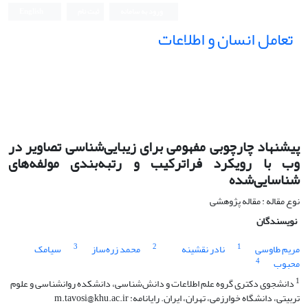
ورود به سامانه
ثبت نام
English
تعامل انسان و اطلاعات
پیشنهاد چارچوبی مفهومی برای زیبایی‌شناسی تصاویر در
وب با رویکرد فراترکیب و رتبه‌بندی مولفه‌های
شناسایی‌شده
نوع مقاله : مقاله پژوهشی
نویسندگان
3
2
1
مریم طاوسی
نادر نقشینه
محمد زره‌ساز
سیامک
4
محبوب
1
دانشجوی دکتری گروه علم اطلاعات و دانش‌شناسی، دانشکده روانشناسی و علوم
تربیتی، دانشگاه خوارزمی، تهران، ایران. رایانامه: m.tavosi@khu.ac.ir