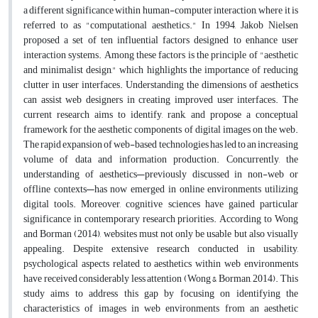
a different significance within human-computer interaction, where it is
referred to as "computational aesthetics." In 1994, Jakob Nielsen
proposed a set of ten influential factors designed to enhance user
interaction systems. Among these factors is the principle of "aesthetic
and minimalist design," which highlights the importance of reducing
clutter in user interfaces. Understanding the dimensions of aesthetics
can assist web designers in creating improved user interfaces. The
current research aims to identify, rank, and propose a conceptual
framework for the aesthetic components of digital images on the web.
The rapid expansion of web-based technologies has led to an increasing
volume of data and information production. Concurrently, the
understanding of aesthetics—previously discussed in non-web or
offline contexts—has now emerged in online environments utilizing
digital tools. Moreover, cognitive sciences have gained particular
significance in contemporary research priorities. According to Wong
and Borman (2014), websites must not only be usable but also visually
appealing. Despite extensive research conducted in usability,
psychological aspects related to aesthetics within web environments
have received considerably less attention (Wong & Borman, 2014). This
study aims to address this gap by focusing on identifying the
characteristics of images in web environments from an aesthetic