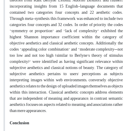
theories from Kant, Berlyne, Leibniz, Adorno, Birkhoff, and Husserl,
incorporating insights from 15 English-language documents that
contained two categories, four concepts, and 22 aesthetic codes.
Through meta-synthesis, this framework was enhanced to include two
categories, four concepts, and 32 codes. In order of priority, the codes
"symmetry or proportion" and "lack of complexity" exhibited the
highest Shannon importance coefficient within the category of
objective aesthetics and classical aesthetic concepts. Additionally, the
codes "appealing color combination" and "moderate complexity—not
too low and not too high (similar to Berlyne's theory of stimulus
complexity)" were identified as having significant relevance within
subjective aesthetics and classical notions of beauty. The category of
subjective aesthetics pertains to users' perceptions as subjects
interpreting images within web environments; conversely, objective
aesthetics relates to the design of uploaded images themselves as objects
within this interaction. Classical aesthetic concepts address elements
that are independent of meaning and appearance; in contrast, semantic
aesthetics focuses on aspects related to meaning and associations rather
than mere appearances.
Conclusion