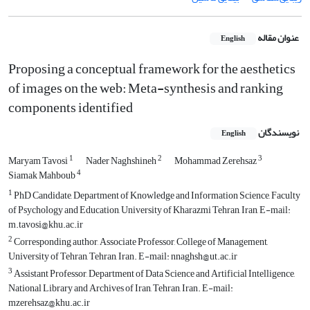
عنوان مقاله
English
Proposing a conceptual framework for the aesthetics
of images on the web: Meta-synthesis and ranking
components identified
نویسندگان
English
1
2
3
Maryam Tavosi
Nader Naghshineh
Mohammad Zerehsaz
4
Siamak Mahboub
1
PhD Candidate, Department of Knowledge and Information Science, Faculty
of Psychology and Education, University of Kharazmi Tehran, Iran, E-mail:
m.tavosi@khu.ac.ir
2
Corresponding author, Associate Professor, College of Management,
University of Tehran, Tehran, Iran. E-mail: nnaghsh@ut.ac.ir
3
Assistant Professor, Department of Data Science and Artificial Intelligence,
National Library and Archives of Iran, Tehran, Iran. E-mail:
mzerehsaz@khu.ac.ir