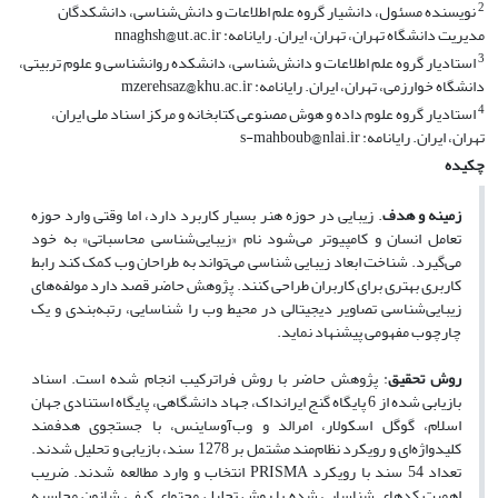
2
نویسنده مسئول، دانشیار گروه علم اطلاعات و دانش‌شناسی، دانشکدگان
مدیریت دانشگاه تهران، تهران، ایران. رایانامه: nnaghsh@ut.ac.ir
3
استادیار گروه علم اطلاعات و دانش‌شناسی، دانشکده روانشناسی و علوم تربیتی،
دانشگاه خوارزمی، تهران، ایران. رایانامه: mzerehsaz@khu.ac.ir
4
استادیار گروه علوم داده و هوش مصنوعی کتابخانه و مرکز اسناد ملی ایران،
تهران، ایران. رایانامه: s-mahboub@nlai.ir
چکیده
زمینه و هدف
. زیبایی در حوزه هنر بسیار کاربرد دارد، اما وقتی وارد حوزه
تعامل انسان و کامپیوتر می‌شود نام «زیبایی‌شناسی محاسباتی» به خود
می‌گیرد. شناخت ابعاد زیبایی شناسی می‌تواند به طراحان وب کمک کند رابط
کاربری بهتری برای کاربران طراحی کنند. پژوهش حاضر قصد دارد مولفه‌های
زیبایی‌شناسی تصاویر دیجیتالی در محیط وب را شناسایی، رتبه‌بندی و یک
چارچوب مفهومی پیشنهاد نماید
.
روش تحقیق
: پژوهش حاضر با روش فراترکیب انجام شده است. اسناد
بازیابی شده از 6 پایگاه گنج ایرانداک، جهاد دانشگاهی، پایگاه استنادی جهان
اسلام، گوگل اسکولار، امرالد و وب‌آو‌ساینس، با جستجوی هدفمند
کلیدواژه‌ای و رویکرد نظام‌مند مشتمل بر 1278 سند، بازیابی و تحلیل شدند.
تعداد 54 سند با رویکرد
PRISMA
انتخاب و وارد مطالعه شدند. ضریب
اهمیت کدهای شناسایی شده با روش تحلیل محتوای کیفی شانون محاسبه