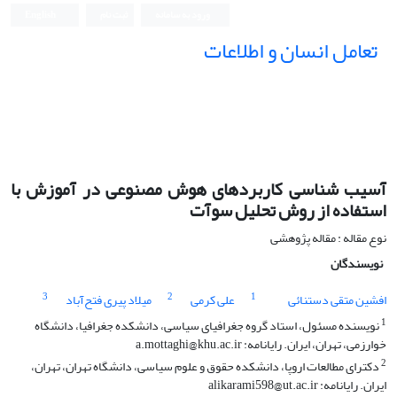
ورود به سامانه
ثبت نام
English
تعامل انسان و اطلاعات
آسیب شناسی کاربردهای هوش مصنوعی در آموزش با
استفاده از روش تحلیل سوآت
نوع مقاله : مقاله پژوهشی
نویسندگان
3
2
1
افشین متقی دستنائی
علی کرمی
میلاد پیری فتح‌آباد
1
نویسنده مسئول، استاد گروه جغرافیای سیاسی، دانشکده جغرافیا، دانشگاه
خوارزمی، تهران، ایران. رایانامه: a.mottaghi@khu.ac.ir
2
دکترای مطالعات اروپا، دانشکده حقوق و علوم سیاسی، دانشگاه تهران، تهران،
ایران. رایانامه: alikarami598@ut.ac.ir