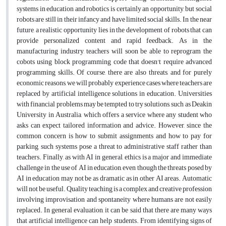
systems in education and robotics is certainly an opportunity, but social
robots are still in their infancy and have limited social skills. In the near
future, a realistic opportunity lies in the development of robots that can
provide personalized content and rapid feedback. As in the
manufacturing industry, teachers will soon be able to reprogram the
cobots using block programming code that doesn't require advanced
programming skills. Of course, there are also threats, and for purely
economic reasons, we will probably experience cases where teachers are
replaced by artificial intelligence solutions in education. Universities
with financial problems may be tempted to try solutions, such as Deakin
University in Australia, which offers a service where any student who
asks can expect tailored information and advice. However, since the
common concern is how to submit assignments and how to pay for
parking, such systems pose a threat to administrative staff rather than
teachers. Finally, as with AI in general, ethics is a major and immediate
challenge in the use of AI in education, even though the threats posed by
AI in education may not be as dramatic as in other AI areas. Automatic
will not be useful. Quality teaching is a complex and creative profession
involving improvisation and spontaneity where humans are not easily
replaced. In general evaluation, it can be said that there are many ways
that artificial intelligence can help students. From identifying signs of