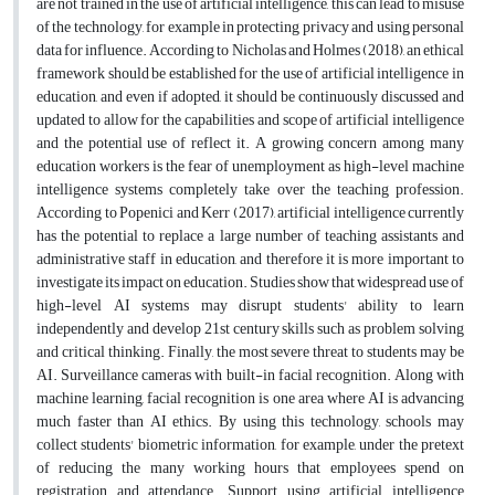
are not trained in the use of artificial intelligence, this can lead to misuse
of the technology, for example in protecting privacy and using personal
data for influence. According to Nicholas and Holmes (2018), an ethical
framework should be established for the use of artificial intelligence in
education, and even if adopted, it should be continuously discussed and
updated to allow for the capabilities and scope of artificial intelligence
and the potential use of reflect it. A growing concern among many
education workers is the fear of unemployment as high-level machine
intelligence systems completely take over the teaching profession.
According to Popenici and Kerr (2017), artificial intelligence currently
has the potential to replace a large number of teaching assistants and
administrative staff in education, and therefore it is more important to
investigate its impact on education. Studies show that widespread use of
high-level AI systems may disrupt students' ability to learn
independently and develop 21st century skills such as problem solving
and critical thinking. Finally, the most severe threat to students may be
AI. Surveillance cameras with built-in facial recognition. Along with
machine learning, facial recognition is one area where AI is advancing
much faster than AI ethics. By using this technology, schools may
collect students' biometric information, for example, under the pretext
of reducing the many working hours that employees spend on
registration and attendance. Support using artificial intelligence