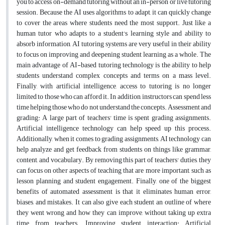
you to access on-demand tutoring without an in-person or live tutoring
session. Because the AI uses algorithms to adapt, it can quickly change
to cover the areas where students need the most support. Just like a
human tutor who adapts to a student's learning style and ability to
absorb information, AI tutoring systems are very useful in their ability
to focus on improving and deepening student learning as a whole. The
main advantage of AI-based tutoring technology is the ability to help
students understand complex concepts and terms on a mass level.
Finally, with artificial intelligence, access to tutoring is no longer
limited to those who can afford it. In addition, instructors can spend less
time helping those who do not understand the concepts. Assessment and
grading: A large part of teachers' time is spent grading assignments.
Artificial intelligence technology can help speed up this process.
Additionally, when it comes to grading assignments, AI technology can
help analyze and get feedback from students on things like grammar,
content, and vocabulary. By removing this part of teachers' duties, they
can focus on other aspects of teaching that are more important, such as
lesson planning and student engagement. Finally, one of the biggest
benefits of automated assessment is that it eliminates human error,
biases, and mistakes. It can also give each student an outline of where
they went wrong and how they can improve, without taking up extra
time from teachers. Improving student interaction: Artificial