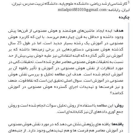
3
کارشناسی ارشد ریاضی، دانشکده علوم پایه، دانشگاه تربیت مدرس، تهران،
ایران. رایانامه: miladpiri881010@gmail.com
چکیده
هدف
: ایده ایجاد ماشین‌های هوشمند و هوش مصنوعی از قرن‌ها پیش
وجود داشته و حداقل به قرن چهاردهم می‌رسد. با این که کاربرد هوش
مصنوعی در آموزش یک رشته بسیار جدید است، اما در طول 25 سال
گذشته هوش مصنوعی دستاوردهایی در برخی زمینه‌ها داشته که بر
آموزش نیز تأثیر گذارده که البته انتقاداتی نیز علیه خوش بینی بیش از حد
نسبت به تحقیقات هوش مصنوعی معاصر مطرح شده است. تحقیقات کمی در
مورد انتظارات از نقش هوش مصنوعی در آموزش و تأثیر بالقوه آن بر
آموزش انجام شده است. هدف این مطالعه تحلیل و بررسی نقش هوش
مصنوعی در آموزش است. سوال اصلی تحقیق این است که نقاط قوت، ضعف
و نیز فرصت‌ها و تهدیدات اجرای گسترده هوش مصنوعی در آموزش
کدامند
؟
روش
: این مطالعه با استفاده از روش تحلیل سوآت انجام شده است و روش
جمع آوری داده‌های آن نیز کتابخانه ای است.
یافته‌ها
: یافته های پژوهش نشان می دهد که در مورد نقش هوش مصنوعی
در آموزش معاصر هم فرصت ها و هم تهدیدهایی وجود دارد. از جنبه‌های