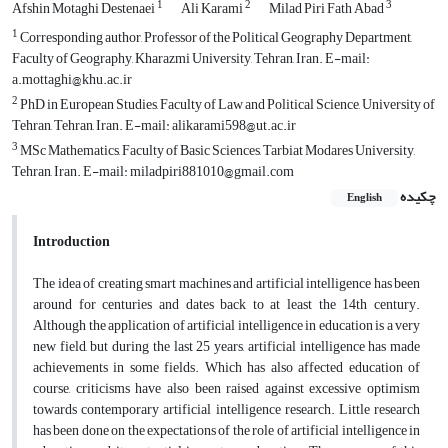
1
2
3
Afshin Motaghi Destenaei
Ali Karami
Milad Piri Fath Abad
1
Corresponding author, Professor of the Political Geography Department,
Faculty of Geography, Kharazmi University, Tehran, Iran. E-mail:
a.mottaghi@khu.ac.ir
2
PhD in European Studies, Faculty of Law and Political Science, University of
Tehran, Tehran, Iran. E-mail: alikarami598@ut.ac.ir
3
MSc Mathematics, Faculty of Basic Sciences, Tarbiat Modares University,
Tehran, Iran. E-mail: miladpiri881010@gmail.com
چکیده
English
Introduction
The idea of creating smart machines and artificial intelligence has been
around for centuries and dates back to at least the 14th century.
Although the application of artificial intelligence in education is a very
new field, but during the last 25 years, artificial intelligence has made
achievements in some fields. Which has also affected education of
course, criticisms have also been raised against excessive optimism
towards contemporary artificial intelligence research. Little research
has been done on the expectations of the role of artificial intelligence in