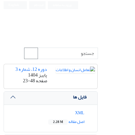
ورود به سامانه
ثبت نام
English
دوره 12، شماره 3
پاییز 1404
صفحه
23-48
فایل ها
XML
اصل مقاله
2.28 M