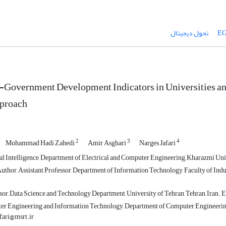
تحول دیجیتال
-Government Development Indicators in Universities and
pproach
2
3
4
Mohammad Hadi Zahedi
Amir Asghari
Narges Jafari
ial Intelligence, Department of Electrical and Computer Engineering, Kharazmi Uni
thor, Assistant Professor, Department of Information Technology, Faculty of Indus
or, Data Science and Technology Department, University of Tehran, Tehran, Iran. E
r Engineering and Information Technology, Department of Computer Engineering
afari@msrt.ir