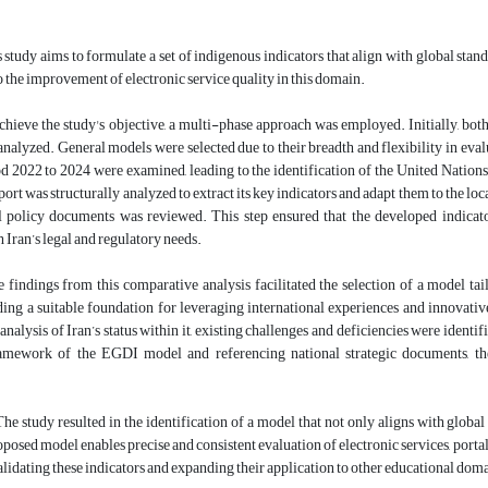
 study aims to formulate a set of indigenous indicators that align with global stand
o the improvement of electronic service quality in this domain.
chieve the study's objective, a multi-phase approach was employed. Initially, 
nalyzed. General models were selected due to their breadth and flexibility in eva
od 2022 to 2024 were examined, leading to the identification of the United Na
rt was structurally analyzed to extract its key indicators and adapt them to the lo
al policy documents was reviewed. This step ensured that the developed indicat
 Iran’s legal and regulatory needs.
 findings from this comparative analysis facilitated the selection of a model tail
ding a suitable foundation for leveraging international experiences and innova
analysis of Iran’s status within it, existing challenges and deficiencies were identi
amework of the EGDI model and referencing national strategic documents, the
he study resulted in the identification of a model that not only aligns with global
oposed model enables precise and consistent evaluation of electronic services, portal
alidating these indicators and expanding their application to other educational dom