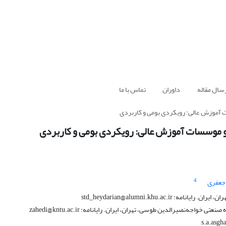
سال مقاله
داوران
تماس با ما
 آموزش عالی: رویکردی بومی و کاربردی
و موسسات آموزش عالی: رویکردی بومی و کاربردی
4
جعفری
std_heydarian@alumni.khu
‌نصیرالدین طوسی، تهران، ایران. رایانامه: zahedi@kntu.ac.ir