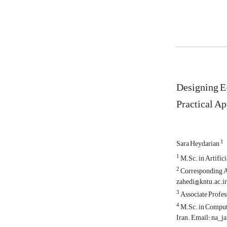
Designing E
Practical A
1
Sara Heydarian
1
M.Sc. in Artific
2
Corresponding Au
zahedi@kntu.ac.ir
3
Associate Profess
4
M.Sc. in Compute
Iran. Email: na_j