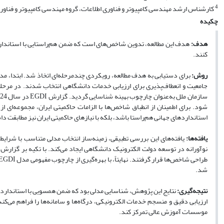
4
کارشناس ارشد مهندسی کامپیوتر و فناوری اطلاعات، گروه مهندسی کامپیوتر و فناوری اطلاعات، دان
چکیده
هدف:
هدف این مطالعه، تدوین شاخص‌های است که ضمن هم‌راستایی با استاندارد
کنند
.
روش:
برای دستیابی به هدف مطالعه، رویکردی چندمرحله‌ای اتخاذ شد. ابتدا، م
جامعیت و انعطاف‌پذیری برای ارزیابی خدمات دانشگاهی انتخاب شدند. در مرحله بع
سازمان ملل
به‌عنوان چارچوب بهینه شناسایی گردید. گزارش
EGDI
شود. برای اطمینان از انطباق شاخص‌ها با الزامات حاکمیتی ایران، مجموعه‌ای 
استانداردهای جهانی هم‌راستا باشد، بلکه با نیازهای حاکمیتی ایران نیز مطابقت د
یافته‌ها:
یافته‌های این بررسی تطبیقی، زمینه‌ساز انتخاب مدلی متناسب با شرایط 
طراحی شاخص‌ها قرار گرفتند. نهایتاً، با بهره‌گیری از چارچوب مفهومی مدل
EGDI
شد.
نتیجه‌گیری:
نتایج این پژوهش، شناسایی مدلی بود که ضمن همسویی با استاندارده
ارزیابی دقیق و منسجم خدمات الکترونیکی، درگاه‌ها و سامانه‌ها را فراهم می‌کند
موسسات آموزش عالی تمرکز کند.