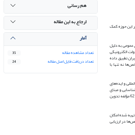
هم رسانی
ارجاع به این مقاله
ر این حوزه کمک
آمار
 عمومی به دلیل
ت الکترونیکی
تعداد مشاهده مقاله
35
ایران تطبیق داده
تعداد دریافت فایل اصل مقاله
24
ها نه ‌تنها با
للی و ایده‌های
یی‌های موجود شناسایی و مبنای
و با استناد به اسناد بالادستی ملی، ساختار نهایی شاخص‌ها متشکل از 4 شاخص کلان و 62 مؤلفه تدوین
تهیه شده امکان
‌ها در ارزیابی