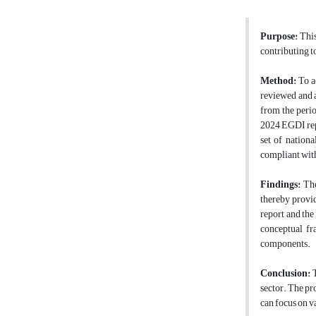
Purpose:
This
contributing t
Method:
To a
reviewed and a
from the peri
2024 EGDI repo
set of nation
compliant with
Findings:
The
thereby provi
report and the 
conceptual fr
components.
Conclusion:
T
sector. The pr
can focus on v