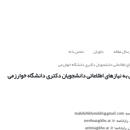
سال مقاله
داوران
تماس با ما
mahd
zerehsaz@kh
azimia@khu.a