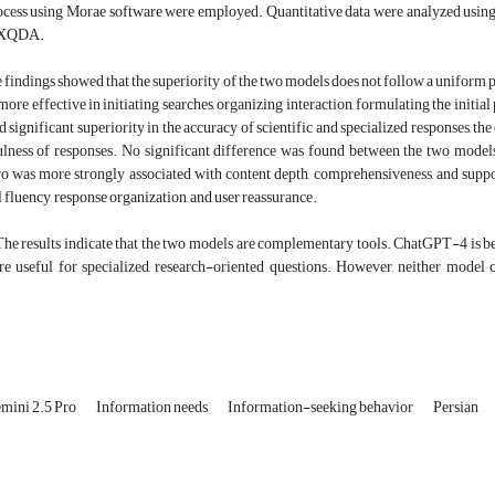
ocess using Morae software were employed. Quantitative data were analyzed using 
AXQDA.
e findings showed that the superiority of the two models does not follow a uniform
 more effective in initiating searches, organizing interaction, formulating the ini
significant superiority in the accuracy of scientific and specialized responses, the 
ulness of responses. No significant difference was found between the two models 
o was more strongly associated with content depth, comprehensiveness, and supp
 fluency, response organization, and user reassurance.
The results indicate that the two models are complementary tools. ChatGPT-4 is bet
e useful for specialized, research-oriented questions. However, neither model ca
mini 2.5 Pro
Information needs
Information-seeking behavior
Persian