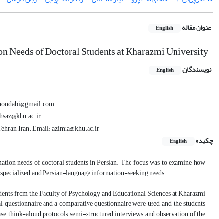
عنوان مقاله
English
n Needs of Doctoral Students at Kharazmi University
نویسندگان
English
hkhondabi@gmail.com
ehsaz@khu.ac.ir
ehran, Iran. Email: azimia@khu.ac.ir
چکیده
English
tion needs of doctoral students in Persian. The focus was to examine how
ic, specialized, and Persian-language information-seeking needs.
udents from the Faculty of Psychology and Educational Sciences at Kharazmi
l questionnaire and a comparative questionnaire were used, and the students
hase, think-aloud protocols, semi-structured interviews, and observation of the