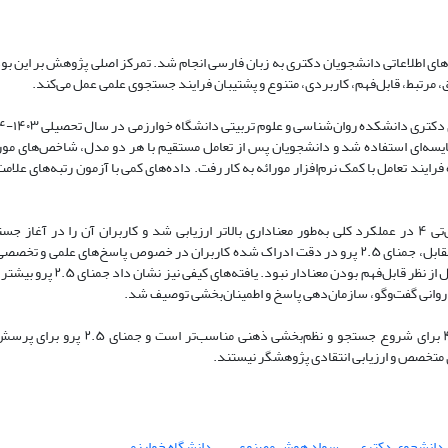
یسه چت‌جی‌پی‌تی ۴ و جمنای ۲.۵ پرو در رفع نیازهای اطلاعاتی دانشجویان دکتری به زبان فارسی انجام شد. تمرکز اصلی پژوهش بر
ق، مرتبط، قابل‌فهم، کاربردی، متنوع و پشتیبان فرایند جستجوی علمی عمل می‌کند.
ه‌ای استفاده شد و دانشجویان پس از تعامل مستقیم با هر دو مدل، شاخص‌های مورد 
یند تعامل با کمک نرم‌افزار مورائه به کار رفت. داده‌های کمی با آزمون رتبه‌های علام
این پژوهش نشان دادند که برتری دو مدل یکدست نیست. چت‌جی‌پی‌تی ۴ در عملکرد کلی به‌طور معناداری بالاتر ارزیابی شد و کاربران آن را 
صورت‌بندی اولیه مسئله و ایجاد اعتمادبه‌نفس اطلاع‌یابی مطلوب‌تر دانستند. در مقابل، جمنای ۲.۵ پرو در دقت ادراک شده کاربران در خصوص پاسخ‌
پوشش ابعاد موضوع و کاربردی‌بودن پاسخ‌ها برتری معنادار داشت. تفاوت د
نتایج نشان می‌دهد این دو مدل ابزارهایی مکمل‌اند. چت‌جی‌پی‌تی ۴ برای شروع 
ی متخصص و ارزیابی انتقادی پژوهشگر نیستند.
دانشجوی دکتری
سواد هوش مصنوعی
دانشگاه خوارزمی