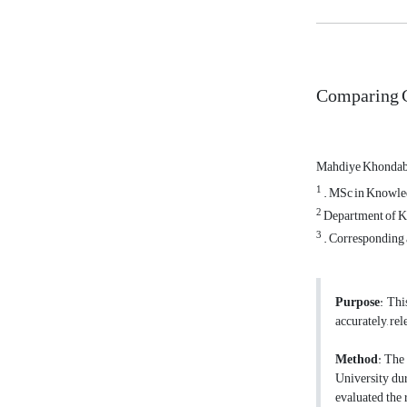
Comparing C
Mahdiye Khonda
1
. MSc in Knowle
2
Department of Kn
3
. Corresponding 
Purpose
: Thi
accurately, re
Method
: The
University dur
evaluated the 