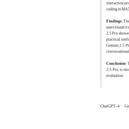
interaction pr
coding in M
Findings
: Th
users found it
2.5 Pro showed 
practical usef
Gemini 2.5 Pr
conversational
Conclusion
: 
2.5 Pro is mor
evaluation.
ChatGPT-4
Ge