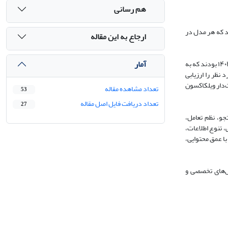
هم رسانی
 این بود که هر مدل در
ارجاع به این مقاله
آمار
پژوهش با رویکرد ترکیبی انجام شد. مشارکت‌کنندگان شامل ۳۶ دانشجوی دکتری دانشکده روان‌شناسی و علوم تربیتی دانشگاه خوارزمی در سال تحصیلی ۱۴۰۳-۱۴۰۴ بودند که به
نظر را ارزیابی
ت‌دار ویلکاکسون
تعداد مشاهده مقاله
53
تعداد دریافت فایل اصل مقاله
27
در آغاز جستجو، نظم تعامل،
های علمی و تخصصی، تنوع اطلاعات،
و مدل از نظر قابل‌فهم بودن معنادار نبود. یافته‌های کیفی نیز نشان داد جمنای ۲.۵ پرو بیشتر با عمق محتوایی،
جستجو و نظم‌بخشی ذهنی مناسب‌تر است و جمنای ۲.۵ پرو برای پرسش‌های تخصصی و