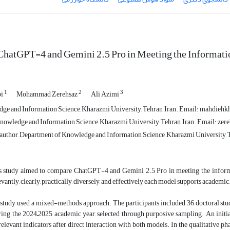
hatGPT-4 and Gemini 2.5 Pro in Meeting the Informatio
1
2
3
bi
Mohammad Zerehsaz
Ali Azimi
dge and Information Science, Kharazmi University, Tehran, Iran. Email: mahdie
owledge and Information Science, Kharazmi University, Tehran, Iran. Email: zer
author, Department of Knowledge and Information Science, Kharazmi University, T
s study aimed to compare ChatGPT-4 and Gemini 2.5 Pro in meeting the informa
levantly, clearly, practically, diversely, and effectively each model supports academ
 study used a mixed-methods approach. The participants included 36 doctoral st
ing the 2024–2025 academic year, selected through purposive sampling. An initia
relevant indicators after direct interaction with both models. In the qualitative p