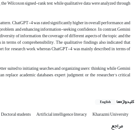
the Wilcoxon signed-rank test, while qualitative data were analyzed through
 pattern. ChatGPT-4 was rated significantly higher in overall performance, and
tial problem, and enhancing information-seeking confidence. In contrast, Gemini
diversity of information, the coverage of different aspects of the topic, and the
in terms of comprehensibility. The qualitative findings also indicated that
ort for research work, whereas ChatGPT-4 was mainly described in terms of
ter suited to initiating searches and organizing users’ thinking, while Gemini
n replace academic databases, expert judgment, or the researcher’s critical
کلیدواژه‌ها
English
Doctoral students
Artificial intelligence literacy
Kharazmi University
مراجع