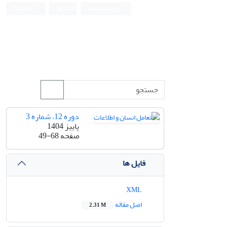
ورود به سامانه
ثبت نام
English
دوره 12، شماره 3
پاییز 1404
صفحه
49-68
فایل ها
XML
اصل مقاله
2.31 M