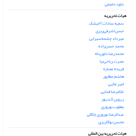
داود حاصلی
هیات تحریریه
سمیه سادات آخیشک
حسن اشرفی‌ریزی
مهرداد چشمه‌سهرابی
محمد حسن‌زاده
محمدرضا داورپناه
نصرت ریاحی‌نیا
فریده عصاره
هاشم عطاپور
امیر غائبی
غلامرضا فدایی
پـروین کـدیـور
یعقوب نوروزی
عبدالرضا نوروزی چاکلی
محسن نوکاریزی
هیات تحریریه بین المللی