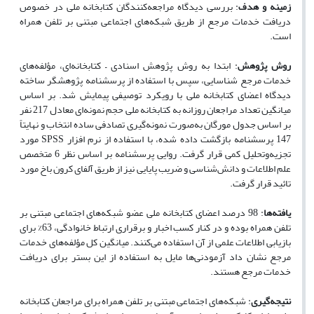
زمینه و هدف
:
بررسی دیدگاه مراجعه‌کنندگان کتابخانه ملی در خصوص
دریافت خدمات مرجع از طریق شبکه‌های اجتماعی مبتنی بر تلفن همراه
است.
روش پژوهش
:
ابتدا به روش پژوهش اسنادی – کتابخانه‌ای، مؤلفه‌های
خدمات مرجع شناسایی، سپس با استفاده از پرسشنامه پژوهشگر ساخته
دیدگاه اعضای کتابخانه ملی با رویکرد توصیفی پیمایش شد. بر اساس
میانگین تعداد مراجعان روزانه به کتابخانه ملی حجم نمونه‌ای معادل 217 نفر
بر اساس جدول مورگان به‌صورت نمونه‌گیری تصادفی ساده انتخاب و نهایتاً
147 پرسشنامه بازگشت داده ‌شده، با استفاده از نرم افزار
SPSS
مورد
تجزیه‌وتحلیل کمی قرار گرفت. روایی پرسشنامه بر اساس نظر 6 متخصص
علم اطلاعات و دانش‌شناسی و ضریب پایایی نیز از طریق آلفای کرون باخ مورد
تائید قرار گرفت
.
یافته‌ها
:
98 درصد اعضای کتابخانه ملی عضو شبکه‌های اجتماعی مبتنی بر
تلفن همراه بوده و در کنار کسب اخبار و برقراری ارتباط خانوادگی، 63% برای
بازیابی اطلاعات علمی از آن استفاده می‌کنند. میانگین کل مؤلفه‌های خدمات
مرجع نشان داد آزمودنی‌ها مایل به استفاده از این بستر برای دریافت
خدمات مرجع هستند
.
نتیجه‌گیری
:
شبکه‌های اجتماعی مبتنی بر تلفن همراه برای مراجعان کتابخانه