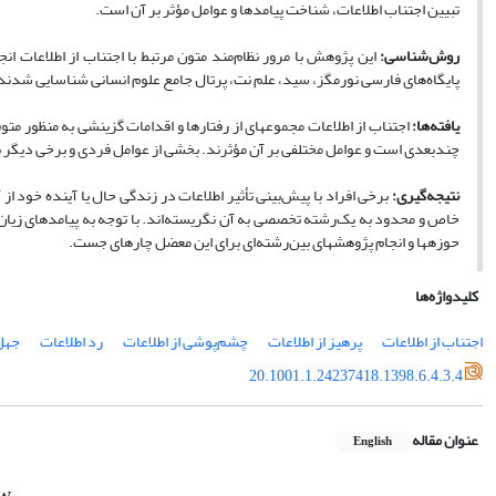
تبیین اجتناب اطلاعات،
شناخت
پیامدها و
عوامل مؤثر بر آن است.
روش‌شناسی:
این پژوهش با مرور نظام‌مند متون مرتبط با اجتناب از اطلاعات ان
پایگاه‌های فارسی نورمگز، سید، علم نت، پرتال جامع علوم انسانی شناسایی شدند. ب
یافته‌ها:
اجتناب از اطلاعات مجموعه­ای از رفتارها و اقدامات گزینشی به منظور م
چندبعدی است و عوامل مختلفی بر آن مؤثرند. بخشی از عوامل فردی و برخی دیگر برو
نتیجه‌گیری:
برخی افراد با پیش‌بینی تأثیر اطلاعات در زندگی حال یا آینده خود از
خاص و محدود به یک‌رشته تخصصی به آن نگریسته‌اند.
با توجه به پیامدهای زیان
حوزه­ها و انجام پژوهش­های بین‌رشته‌ای برای این معضل چاره­ای جست.
کلیدواژه‌ها
اجتناب از اطلاعات
پرهیز از اطلاعات
چشم‌پوشی از اطلاعات
رد اطلاعات
جهل
20.1001.1.24237418.1398.6.4.3.4
عنوان مقاله
English
ew