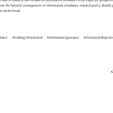
 deal of research has focused on information avoidance from a specific perspectiv
en the harmful consequences of information avoidance, research policy should pay s
ion can be found.
dance
Avoiding Information
Information Ignorance
Information Rejecti
ت