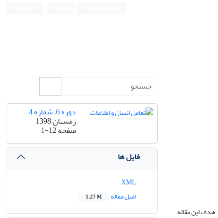
ورود به سامانه
ثبت نام
English
دوره 6، شماره 4
زمستان 1398
صفحه
1-12
فایل ها
XML
اصل مقاله
1.27 M
. هدف ا
ی
ن مقاله