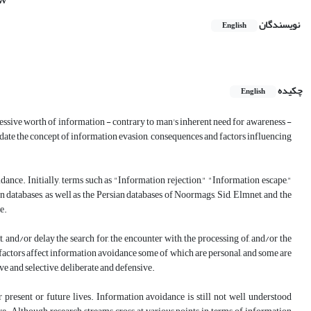
نویسندگان
English
چکیده
English
essive worth of information - contrary to man's inherent need for awareness -
date the concept of information evasion, consequences and factors influencing
ance. Initially, terms such as "Information rejection," "Information escape,"
atabases, as well as the Persian databases of Noormags, Sid, Elmnet, and the
e.
t, and/or delay the search for, the encounter with, the processing of, and/or the
actors affect information avoidance some of which are personal, and some are
 and selective, deliberate and defensive.
resent or future lives. Information avoidance is still not well understood