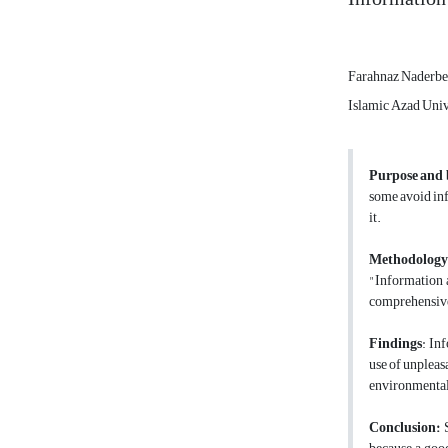
Farahnaz Naderbe
Islamic Azad Uni
Purpose and
some avoid inf
it.
Methodology
"Information a
comprehensive
Findings
: In
use of unpleas
environmental.
Conclusion:
S