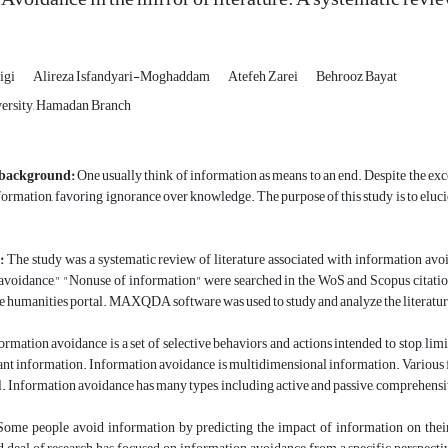
igi
Alireza Isfandyari-Moghaddam
Atefeh Zarei
Behrooz Bayat
versity, Hamadan Branch
 background:
One usually think of information as means to an end. Despite the exc
ormation, favoring ignorance over knowledge. The purpose of this study is to eluci
:
The study was a systematic review of literature associated with information avoid
voidance," "Nonuse of information" were searched in the WoS and Scopus citation d
 humanities portal. MAXQDA software was used to study and analyze the literatur
formation avoidance is a set of selective behaviors and actions intended to stop, limi
ant information
.
Information avoidance is multidimensional information. Various f
 Information avoidance has many types, including active and passive, comprehensive
ome people avoid information by predicting the impact of information on their p