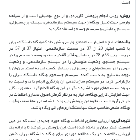
است
.
روش
:
روش انجام پژوهش کاربردی
و
از
نوع
توصیفی است و از سیاهه
وارسی جهت تحلیل وبگاه از جهت سیستم سازماندهی، سیستم برچسب‌زنی،
سیستم پیمایش، و سیستم جستجو استفاده گردید
.
یافته‌ها
:
نتایج حاصل از سیاهه‌های وارسی نشان داد که وبگاه دانشگاه تهران
با کسب امتیاز 20 از 37 در قسمت سازماندهی، امتیاز 37 از 57 در
برچسب‌زنی، 53 از 78 در پیمایش و 14 از 46 در جستجو، وضعیت ضعیفی را در
سیستم جستجو، وضعیت متوسطی را در سیستم سازماندهی، و وضعیت
خوبی را در سیستم
های برچسب‌زنی و پیمایش کسب نموده است. می‌توان با
توجه به نتایج به دست آمده، سیستم جستجوی وبگاه دانشگاه تهران را
بازطراحی کرد، در سیستم سازماندهی آن بازنگری انجام داد، و نسبت به
بهبود سیستم‌های مورد اشاره دیگر در این وبگاه اقدام کرد. به‌صورت کلی
جهت افزایش کارایی وبگاه‌ها نیاز به در نظر گرفتن اصول معماری اطلاعات در
طراحی آن‌ها است
.
بعلاوه این پژوهش می‌تواند با شناسایی نقاط ضعف و قوت
وبگاه، منبعی مناسب جهت سیاست‌گذاری‌های آتی وبگاه باشد
.
نتیجه‌گیری
:
ارزیابی معماری اطلاعات وبگاه حوزه جدیدی است که در عین
اهمیت، کمتر بدان پرداخته شده است. این پژوهش می‌کوشد تا با ارائه یک
ارزیابی نظام‌مند در یک مطالعه موردی برای وبگاه دانشگاه تهران ضمن